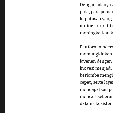
Dengan adanya an
pola, para pema
keputusan yang 
online
, fitur-fi
meningkatkan k
Platform moder
memungkinkan p
layanan dengan 
inovasi menjadi
berlomba mengha
cepat, serta la
mendapatkan pen
mencari keberun
dalam ekosistem 