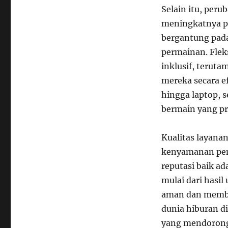
Selain itu, per
meningkatnya pop
bergantung pada
permainan. Flek
inklusif, teruta
mereka secara ef
hingga laptop,
bermain yang pr
Kualitas layana
kenyamanan pen
reputasi baik a
mulai dari hasil
aman dan memba
dunia hiburan d
yang mendorong