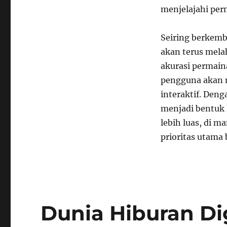
menjelajahi perm
Seiring berkemba
akan terus mela
akurasi permaina
pengguna akan 
interaktif. Den
menjadi bentuk h
lebih luas, di 
prioritas utama 
Dunia Hiburan Di