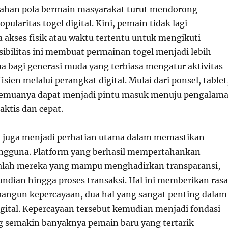
ubahan pola bermain masyarakat turut mendorong
ularitas togel digital. Kini, pemain tidak lagi
 akses fisik atau waktu tertentu untuk mengikuti
sibilitas ini membuat permainan togel menjadi lebih
ma bagi generasi muda yang terbiasa mengatur aktivitas
isien melalui perangkat digital. Mulai dari ponsel, tablet
 semuanya dapat menjadi pintu masuk menuju pengalam
aktis dan cepat.
n juga menjadi perhatian utama dalam memastikan
gguna. Platform yang berhasil mempertahankan
dalah mereka yang mampu menghadirkan transparansi,
 undian hingga proses transaksi. Hal ini memberikan rasa
ngun kepercayaan, dua hal yang sangat penting dalam
igital. Kepercayaan tersebut kemudian menjadi fondasi
 semakin banyaknya pemain baru yang tertarik