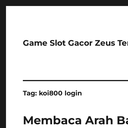
Game Slot Gacor Zeus Te
Tag:
koi800 login
Membaca Arah Ba