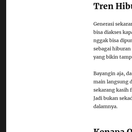
Tren Hib
Generasi sekaran
bisa diakses ka
nggak bisa dipu
sebagai hiburan 
yang bikin tampi
Bayangin aja, da
main langsung d
sekarang kasih 
Jadi bukan sekad
dalamnya.