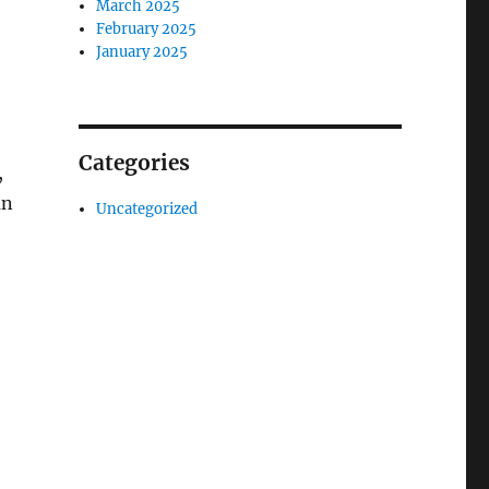
March 2025
February 2025
January 2025
Categories
,
an
Uncategorized