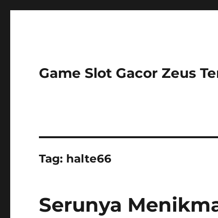
Game Slot Gacor Zeus Te
Tag:
halte66
Serunya Menikmat