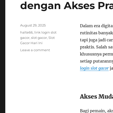
dengan Akses Pr
Posted
August 29, 2025
Dalam era digita
on
Tags
halte66
,
link login slot
rutinitas banya
gacor
,
slot gacor
,
Slot
tapi juga jadi c
Gacor Hari Ini
praktis. Salah s
on
Leave a comment
khususnya perma
Serunya
Menikmati
setiap putarann
Hiburan
login slot gacor
j
Digital
dengan
Akses
Praktis
dan
Akses Muda
Aman
Bagi pemain, ak