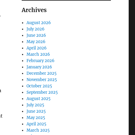
Archives
,
August 2026
July 2026
June 2026
May 2026
April 2026
March 2026
February 2026
January 2026
December 2025
November 2025
October 2025
a
September 2025
August 2025
July 2025
June 2025
at
May 2025
April 2025
March 2025