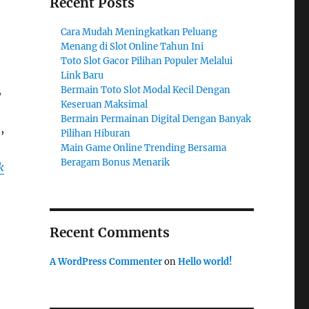
Recent Posts
Cara Mudah Meningkatkan Peluang
Menang di Slot Online Tahun Ini
Toto Slot Gacor Pilihan Populer Melalui
Link Baru
,
Bermain Toto Slot Modal Kecil Dengan
Keseruan Maksimal
Bermain Permainan Digital Dengan Banyak
,
Pilihan Hiburan
Main Game Online Trending Bersama
Beragam Bonus Menarik
k
Recent Comments
A WordPress Commenter
on
Hello world!