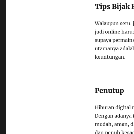
Tips Bijak
Walaupun seru, j
judi online haru
supaya permaina
utamanya adala
keuntungan.
Penutup
Hiburan digital
Dengan adanya
mudah, aman, d
dan penuh kesad