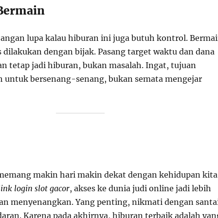
 Bermain
angan lupa kalau hiburan ini juga butuh kontrol. Berma
s dilakukan dengan bijak. Pasang target waktu dan dana
n tetap jadi hiburan, bukan masalah. Ingat, tujuan
h untuk bersenang-senang, bukan semata mengejar
 memang makin hari makin dekat dengan kehidupan kita
link login slot gacor
, akses ke dunia judi online jadi lebih
an menyenangkan. Yang penting, nikmati dengan santa
aran. Karena pada akhirnya, hiburan terbaik adalah yan