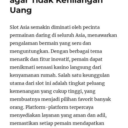
agar Tidak Kehilangan
di
Uang
Situs
Toto
Macau
Slot Asia semakin diminati oleh pecinta
permainan daring di seluruh Asia, menawarkan
pengalaman bermain yang seru dan
menguntungkan. Dengan berbagai tema
menarik dan fitur inovatif, pemain dapat
menikmati sensasi kasino langsung dari
kenyamanan rumah. Salah satu keunggulan
utama dari slot ini adalah tingkat peluang
kemenangan yang cukup tinggi, yang
membuatnya menjadi pilihan favorit banyak
orang. Platform-platform terpercaya
menyediakan layanan yang aman dan adil,
memastikan setiap pemain mendapatkan