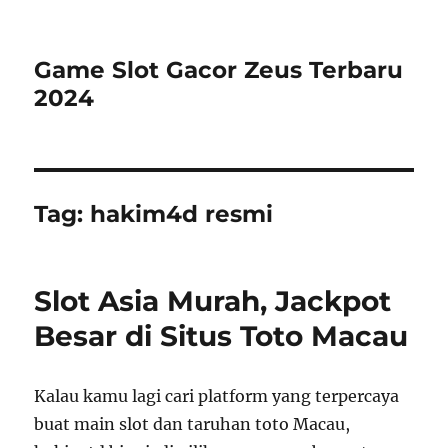
Game Slot Gacor Zeus Terbaru
2024
Tag:
hakim4d resmi
Slot Asia Murah, Jackpot
Besar di Situs Toto Macau
Kalau kamu lagi cari platform yang terpercaya
buat main slot dan taruhan toto Macau,