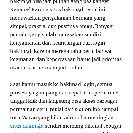
hakim4d bisa jadi pilihan yang pas banget.
Kenapa? Karena situs hakim4d resmi ini
menawarkan pengalaman bermain yang
simpel, praktis, dan pastinya aman. Banyak
pemain yang sudah merasakan sendiri
kenyamanan dan keuntungan dari login
hakim4d, karena mereka tahu betul bahwa
keamanan dan kepercayaan harus jadi prioritas
utama saat bermain judi online.
Saat kamu masuk ke hakim4d login, semua
prosesnya gampang dan cepat. Gak perlu ribet,
tinggal klik dan langsung bisa akses berbagai
permainan seru, mulai dari slot online sampai
toto Macau yang bikin adrenalin meningkat.
situs hakim4d
sendiri memang dikenal sebagai