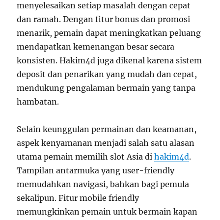
menyelesaikan setiap masalah dengan cepat
dan ramah. Dengan fitur bonus dan promosi
menarik, pemain dapat meningkatkan peluang
mendapatkan kemenangan besar secara
konsisten. Hakim4d juga dikenal karena sistem
deposit dan penarikan yang mudah dan cepat,
mendukung pengalaman bermain yang tanpa
hambatan.
Selain keunggulan permainan dan keamanan,
aspek kenyamanan menjadi salah satu alasan
utama pemain memilih slot Asia di
hakim4d
.
Tampilan antarmuka yang user-friendly
memudahkan navigasi, bahkan bagi pemula
sekalipun. Fitur mobile friendly
memungkinkan pemain untuk bermain kapan