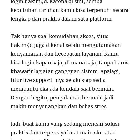
login hakim4d. Karena di sini, semua
kebutuhan taruhan kamu bisa terpenuhi secara
lengkap dan praktis dalam satu platform.
Tak hanya soal kemudahan akses, situs
hakim4d juga dikenal selalu mengutamakan
kenyamanan dan kecepatan layanan. Kamu
bisa login kapan saja, di mana saja, tanpa harus
khawatir lag atau gangguan sistem. Apalagi,
fitur live support-nya selalu siap sedia
membantu jika ada kendala saat bermain.
Dengan begitu, pengalaman bermain jadi
makin menyenangkan dan bebas stres.
Jadi, buat kamu yang sedang mencari solusi
praktis dan terpercaya buat main slot atau