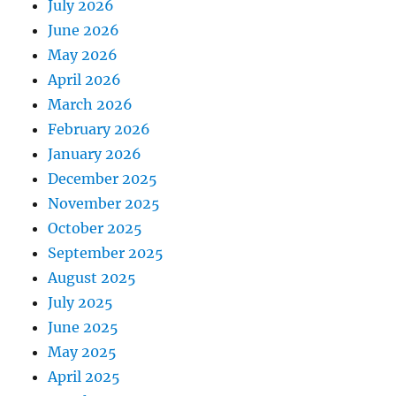
July 2026
June 2026
May 2026
April 2026
March 2026
February 2026
January 2026
December 2025
November 2025
October 2025
September 2025
August 2025
July 2025
June 2025
May 2025
April 2025