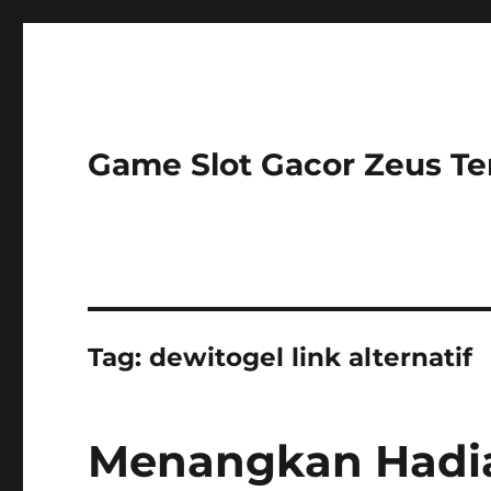
Game Slot Gacor Zeus Te
Tag:
dewitogel link alternatif
Menangkan Hadi