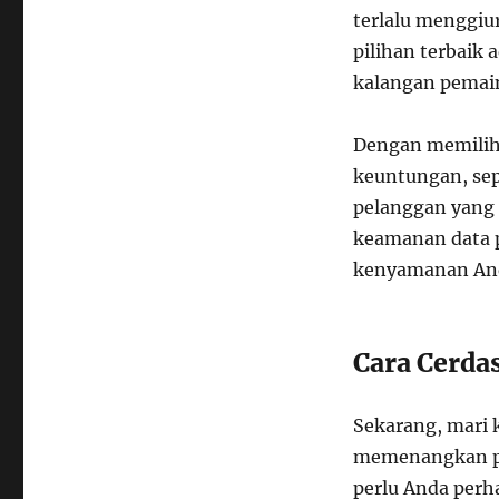
terlalu menggiu
pilihan terbaik 
kalangan pemain
Dengan memilih 
keuntungan, sep
pelanggan yang 
keamanan data p
kenyamanan Anda
Cara Cerda
Sekarang, mari 
memenangkan pe
perlu Anda perh