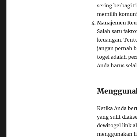
sering berbagi 
memilih komunit
Manajemen Keu
Salah satu fakt
keuangan. Tent
jangan pernah b
togel adalah pe
Anda harus sela
Menggunaka
Ketika Anda berm
yang sulit diaks
dewitogel link 
menggunakan lin