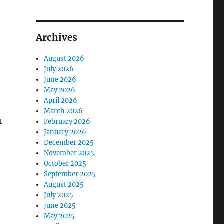
Archives
August 2026
July 2026
June 2026
May 2026
April 2026
March 2026
h
February 2026
January 2026
December 2025
November 2025
October 2025
September 2025
August 2025
July 2025
June 2025
May 2025