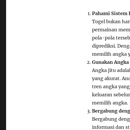
Pahami Sistem 
Togel bukan han
permainan memil
pola-pola terse
diprediksi. Den
memilih angka y
Gunakan Angka 
Angka jitu adala
yang akurat. An
tren angka yang
keluaran sebelu
memilih angka.
Bergabung deng
Bergabung deng
informasi dan s