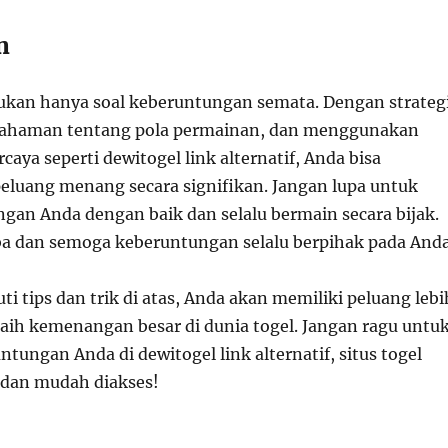
n
ukan hanya soal keberuntungan semata. Dengan strateg
mahaman tentang pola permainan, dan menggunakan
rcaya seperti dewitogel link alternatif, Anda bisa
luang menang secara signifikan. Jangan lupa untuk
gan Anda dengan baik dan selalu bermain secara bijak.
a dan semoga keberuntungan selalu berpihak pada And
 tips dan trik di atas, Anda akan memiliki peluang lebi
aih kemenangan besar di dunia togel. Jangan ragu untu
ungan Anda di dewitogel link alternatif, situs togel
 dan mudah diakses!