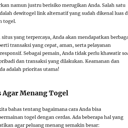
rkan namun justru berisiko merugikan Anda. Salah satu
adalah dewitogel link alternatif yang sudah dikenal luas d
 togel.
situs yang terpercaya, Anda akan mendapatkan berbaga
erti transaksi yang cepat, aman, serta pelayanan
responsif. Sebagai pemain, Anda tidak perlu khawatir so
ribadi dan transaksi yang dilakukan. Keamanan dan
 adalah prioritas utama!
s Agar Menang Togel
kita bahas tentang bagaimana cara Anda bisa
rmainan togel dengan cerdas. Ada beberapa hal yang
atikan agar peluang menang semakin besar: