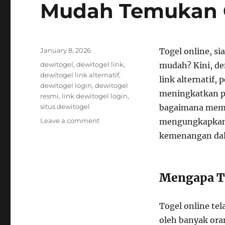
Mudah Temukan 
Posted
January 8, 2026
Togel online, s
on
Tags
dewitogel
,
dewitogel link
,
mudah? Kini, de
dewitogel link alternatif
,
link alternatif
dewitogel login
,
dewitogel
meningkatkan p
resmi
,
link dewitogel login
,
situs dewitogel
bagaimana meman
on
Leave a comment
mengungkapkan s
Menangkan
kemenangan dal
Hadiah
Togel
Dengan
Mudah
Mengapa To
Temukan
Cara
Cerdas
Togel online te
Menang
oleh banyak ora