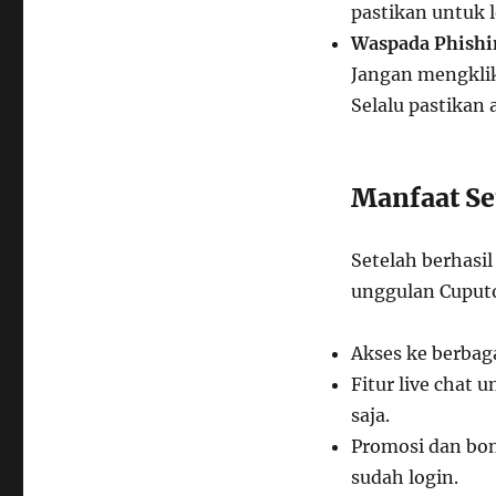
pastikan untuk l
Waspada Phishi
Jangan mengkli
Selalu pastikan 
Manfaat Se
Setelah berhasil
unggulan Cuputo
Akses ke berbaga
Fitur live chat
saja.
Promosi dan bon
sudah login.