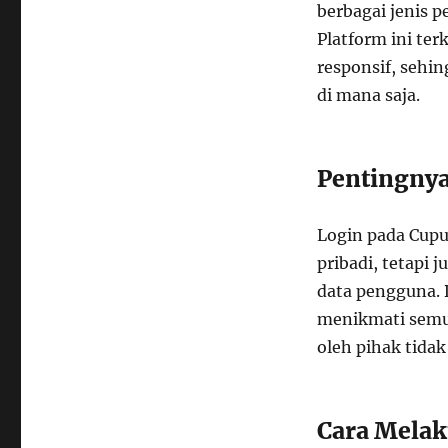
berbagai jenis p
Platform ini te
responsif, sehi
di mana saja.
Pentingnya
Login pada Cupu
pribadi, tetapi
data pengguna. 
menikmati semua
oleh pihak tida
Cara Melak