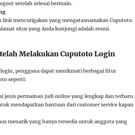
ogout setelah selesai bermain.
ng
k link mencurigakan yang mengatasnamakan Cuputoto.
alamat situs yang Anda kunjungi adalah resmi.
telah Melakukan Cuputoto Login
 login, pengguna dapat menikmati berbagai fitur
to seperti:
i jenis permainan judi online yang lengkap dan terbaru.
 untuk mendapatkan bantuan dari customer service kapan
us menarik yang hanya tersedia untuk anggota yang