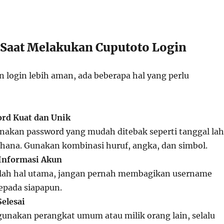
Saat Melakukan Cuputoto Login
 login lebih aman, ada beberapa hal yang perlu
rd Kuat dan Unik
akan password yang mudah ditebak seperti tanggal lah
hana. Gunakan kombinasi huruf, angka, dan simbol.
 Informasi Akun
alah hal utama, jangan pernah membagikan username
epada siapapun.
Selesai
unakan perangkat umum atau milik orang lain, selalu