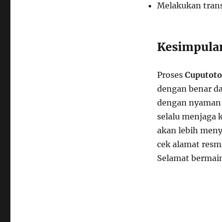
Melakukan trans
Kesimpula
Proses
Cuputoto
dengan benar da
dengan nyaman d
selalu menjaga
akan lebih meny
cek alamat resmi
Selamat bermai