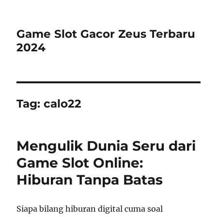
Game Slot Gacor Zeus Terbaru
2024
Tag:
calo22
Mengulik Dunia Seru dari
Game Slot Online:
Hiburan Tanpa Batas
Siapa bilang hiburan digital cuma soal