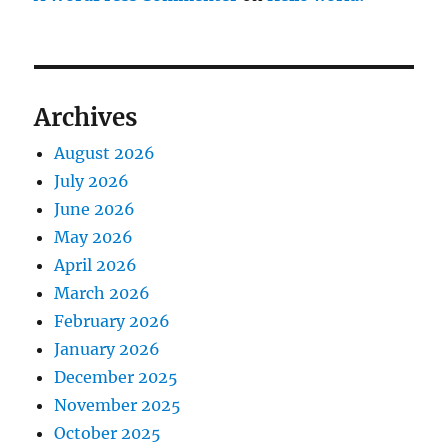
Archives
August 2026
July 2026
June 2026
May 2026
April 2026
March 2026
February 2026
January 2026
December 2025
November 2025
October 2025