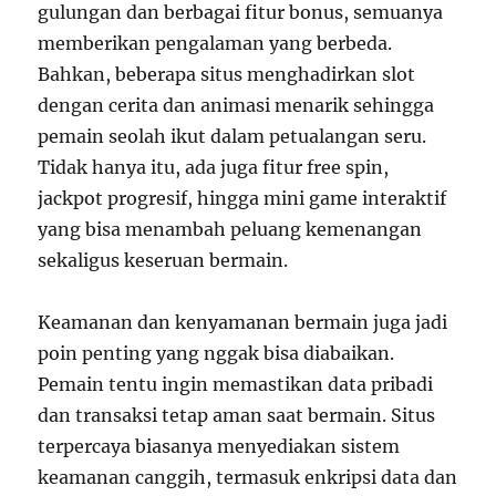
gulungan dan berbagai fitur bonus, semuanya
memberikan pengalaman yang berbeda.
Bahkan, beberapa situs menghadirkan slot
dengan cerita dan animasi menarik sehingga
pemain seolah ikut dalam petualangan seru.
Tidak hanya itu, ada juga fitur free spin,
jackpot progresif, hingga mini game interaktif
yang bisa menambah peluang kemenangan
sekaligus keseruan bermain.
Keamanan dan kenyamanan bermain juga jadi
poin penting yang nggak bisa diabaikan.
Pemain tentu ingin memastikan data pribadi
dan transaksi tetap aman saat bermain. Situs
terpercaya biasanya menyediakan sistem
keamanan canggih, termasuk enkripsi data dan