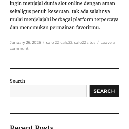
ingin menjajal dunia slot online dengan aman
sekaligus penuh keseruan, tak ada salahnya
mulai menjelajahi berbagai platform terpercaya
dan menemukan permainan favoritmu.
Posted
Tags
January 26, 2026
calo 22
,
calo22
,
calo22 situs
Leave a
on
on
comment
Mengulik
Dunia
Seru
dari
Game
Search
Slot
Online:
SEARCH
Hiburan
Tanpa
Batas
Recent Posts