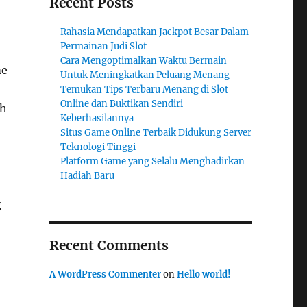
Recent Posts
Rahasia Mendapatkan Jackpot Besar Dalam
Permainan Judi Slot
Cara Mengoptimalkan Waktu Bermain
me
Untuk Meningkatkan Peluang Menang
Temukan Tips Terbaru Menang di Slot
Online dan Buktikan Sendiri
ih
Keberhasilannya
Situs Game Online Terbaik Didukung Server
Teknologi Tinggi
Platform Game yang Selalu Menghadirkan
Hadiah Baru
g
Recent Comments
A WordPress Commenter
on
Hello world!