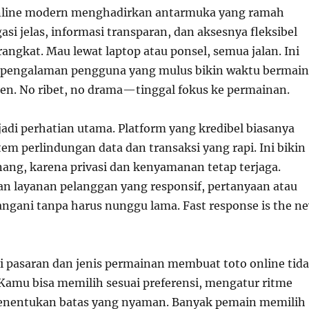
online modern menghadirkan antarmuka yang ramah
si jelas, informasi transparan, dan aksesnya fleksibel
rangkat. Mau lewat laptop atau ponsel, semua jalan. Ini
a pengalaman pengguna yang mulus bikin waktu bermain
sien. No ribet, no drama—tinggal fokus ke permainan.
adi perhatian utama. Platform yang kredibel biasanya
em perlindungan data dan transaksi yang rapi. Ini bikin
nang, karena privasi dan kenyamanan tetap terjaga.
 layanan pelanggan yang responsif, pertanyaan atau
tangani tanpa harus nunggu lama. Fast response is the n
asi pasaran dan jenis permainan membuat toto online tid
mu bisa memilih sesuai preferensi, mengatur ritme
enentukan batas yang nyaman. Banyak pemain memilih