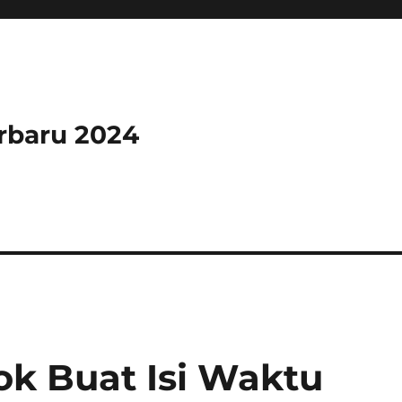
rbaru 2024
ok Buat Isi Waktu