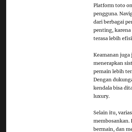
Platform toto 
pengguna. Naviga
dari berbagai pe
penting, karen
terasa lebih efi
Keamanan juga j
menerapkan sist
pemain lebih te
Dengan dukungan
kendala bisa di
luxury.
Selain itu, vari
membosankan. Ka
bermain, dan m