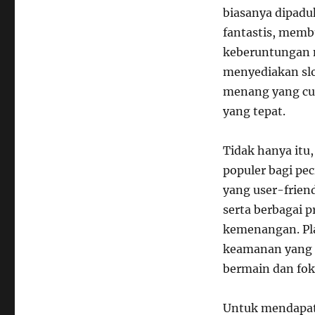
biasanya dipadu
fantastis, memb
keberuntungan m
menyediakan slo
menang yang cuk
yang tepat.
Tidak hanya itu,
populer bagi pec
yang user-frien
serta berbagai 
kemenangan. Pla
keamanan yang t
bermain dan fok
Untuk mendapat