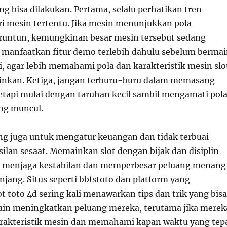
ng bisa dilakukan. Pertama, selalu perhatikan tren
 mesin tertentu. Jika mesin menunjukkan pola
untun, kemungkinan besar mesin tersebut sedang
 manfaatkan fitur demo terlebih dahulu sebelum berma
i, agar lebih memahami pola dan karakteristik mesin slo
inkan. Ketiga, jangan terburu-buru dalam memasang
tetapi mulai dengan taruhan kecil sambil mengamati pol
ng muncul.
ting juga untuk mengatur keuangan dan tidak terbuai
ilan sesaat. Memainkan slot dengan bijak dan disiplin
menjaga kestabilan dan memperbesar peluang menang
jang. Situs seperti bbfstoto dan platform yang
 toto 4d sering kali menawarkan tips dan trik yang bisa
n meningkatkan peluang mereka, terutama jika merek
rakteristik mesin dan memahami kapan waktu yang tep