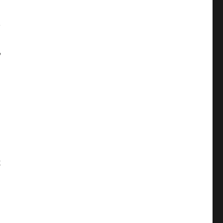
.
,
k