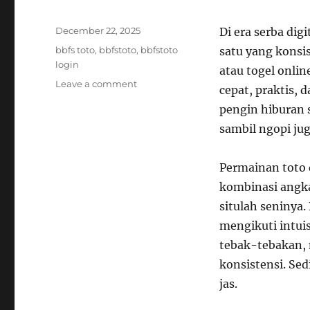
Posted
December 22, 2025
Di era serba digi
on
Tags
bbfs toto
,
bbfstoto
,
bbfstoto
satu yang konsi
login
atau togel onlin
on
Leave a comment
cepat, praktis, 
Sensasi
pengin hiburan s
Baru
Bermain
sambil ngopi ju
Toto
Online
Permainan toto
yang
Praktis
kombinasi angka
dan
situlah seninya
Menghibur
mengikuti intuis
tebak-tebakan, 
konsistensi. Sed
jas.