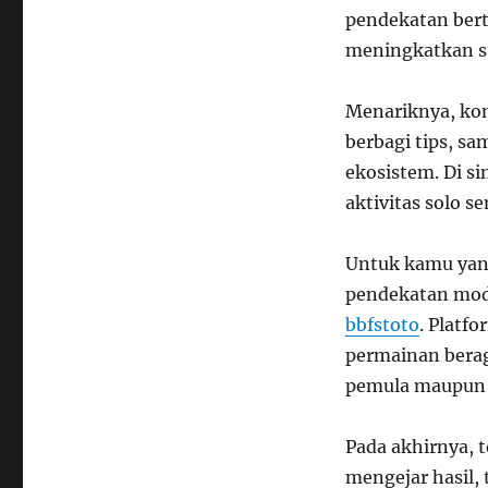
pendekatan berta
meningkatkan str
Menariknya, kom
berbagi tips, sa
ekosistem. Di si
aktivitas solo se
Untuk kamu yan
pendekatan mode
bbfstoto
. Platf
permainan bera
pemula maupun 
Pada akhirnya, 
mengejar hasil, 