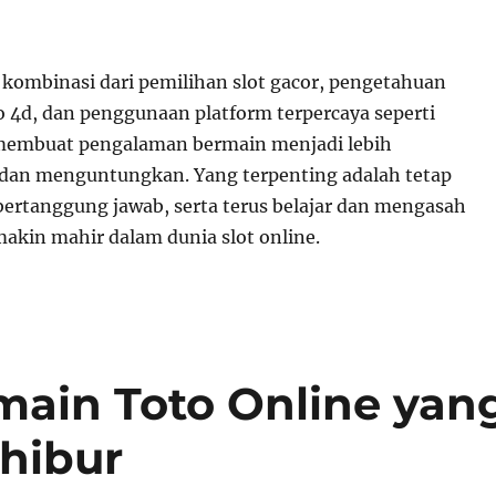
kombinasi dari pemilihan slot gacor, pengetahuan
o 4d, dan penggunaan platform terpercaya seperti
 membuat pengalaman bermain menjadi lebih
an menguntungkan. Yang terpenting adalah tetap
bertanggung jawab, serta terus belajar dan mengasah
makin mahir dalam dunia slot online.
main Toto Online yan
hibur