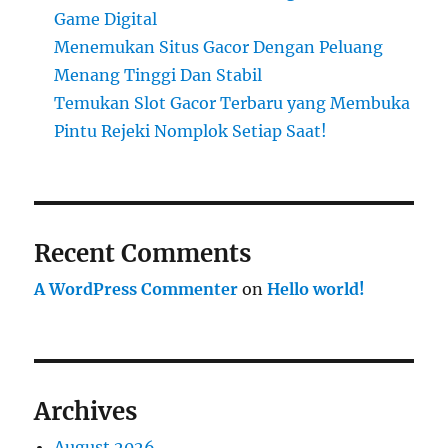
Game Digital
Menemukan Situs Gacor Dengan Peluang
Menang Tinggi Dan Stabil
Temukan Slot Gacor Terbaru yang Membuka
Pintu Rejeki Nomplok Setiap Saat!
Recent Comments
A WordPress Commenter
on
Hello world!
Archives
August 2026