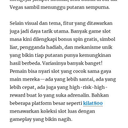
Vegas sambil menunggu putaran sempurna.
Selain visual dan tema, fitur yang ditawarkan
juga jadi daya tarik utama. Banyak game slot
masa kini dilengkapi bonus spin gratis, simbol
liar, pengganda hadiah, dan mekanisme unik
yang bikin tiap putaran punya kemungkinan
hasil berbeda. Variasinya banyak banget!
Pemain bisa nyari slot yang cocok sama gaya
main mereka—ada yang lebih santai, ada yang
lebih cepat, ada juga yang high-risk-high-
reward buat lo yang suka adrenalin. Bahkan
beberapa platform besar seperti
kilat800
menawarkan koleksi slot luas dengan
gameplay yang bikin nagih.