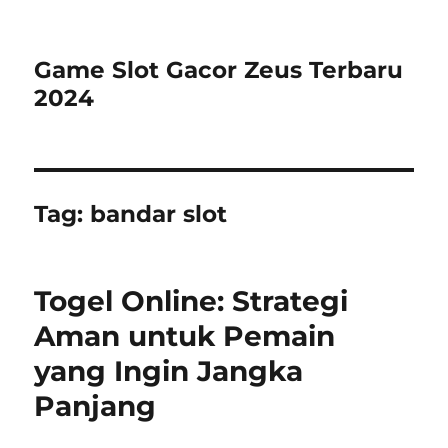
Game Slot Gacor Zeus Terbaru
2024
Tag:
bandar slot
Togel Online: Strategi
Aman untuk Pemain
yang Ingin Jangka
Panjang