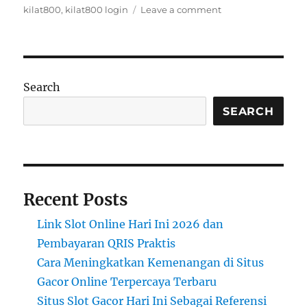
on
on
kilat800
,
kilat800 login
Leave a comment
Putaran
Seru
yang
Bikin
Betah
Search
Main
Slot
SEARCH
Berlama-
lama
Recent Posts
Link Slot Online Hari Ini 2026 dan
Pembayaran QRIS Praktis
Cara Meningkatkan Kemenangan di Situs
Gacor Online Terpercaya Terbaru
Situs Slot Gacor Hari Ini Sebagai Referensi