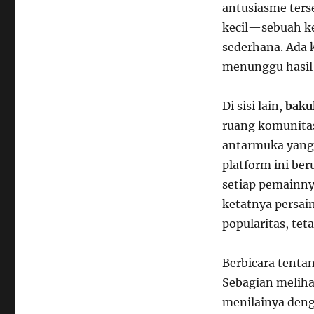
Permainan
antusiasme ters
Modern
kecil—sebuah k
sederhana. Ada k
menunggu hasil 
Di sisi lain,
baku
ruang komunita
antarmuka yang
platform ini be
setiap pemainny
ketatnya persai
popularitas, teta
Berbicara tenta
Sebagian meliha
menilainya deng