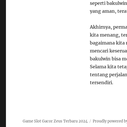
seperti bakulwi
yang aman, tera
Akhirnya, perma
kita menang, ter
bagaimana kita 
mencari keserua
bakulwin bisa m
Selama kita teta
tentang perjal
tersendiri.
Game Slot Gacor Zeus Terbaru 2024
Proudly powered b