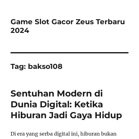
Game Slot Gacor Zeus Terbaru
2024
Tag:
bakso108
Sentuhan Modern di
Dunia Digital: Ketika
Hiburan Jadi Gaya Hidup
Di era yang serba digital ini, hiburan bukan