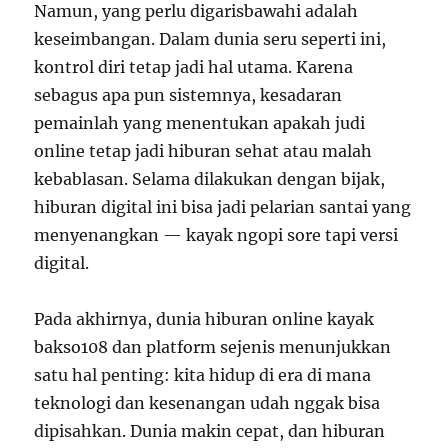
Namun, yang perlu digarisbawahi adalah
keseimbangan. Dalam dunia seru seperti ini,
kontrol diri tetap jadi hal utama. Karena
sebagus apa pun sistemnya, kesadaran
pemainlah yang menentukan apakah judi
online tetap jadi hiburan sehat atau malah
kebablasan. Selama dilakukan dengan bijak,
hiburan digital ini bisa jadi pelarian santai yang
menyenangkan — kayak ngopi sore tapi versi
digital.
Pada akhirnya, dunia hiburan online kayak
bakso108 dan platform sejenis menunjukkan
satu hal penting: kita hidup di era di mana
teknologi dan kesenangan udah nggak bisa
dipisahkan. Dunia makin cepat, dan hiburan