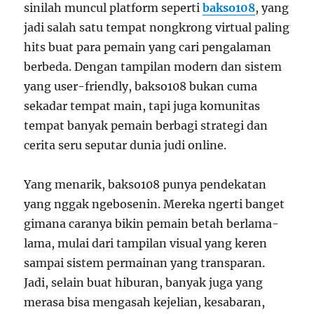
sinilah muncul platform seperti
bakso108
, yang
jadi salah satu tempat nongkrong virtual paling
hits buat para pemain yang cari pengalaman
berbeda. Dengan tampilan modern dan sistem
yang user-friendly, bakso108 bukan cuma
sekadar tempat main, tapi juga komunitas
tempat banyak pemain berbagi strategi dan
cerita seru seputar dunia judi online.
Yang menarik, bakso108 punya pendekatan
yang nggak ngebosenin. Mereka ngerti banget
gimana caranya bikin pemain betah berlama-
lama, mulai dari tampilan visual yang keren
sampai sistem permainan yang transparan.
Jadi, selain buat hiburan, banyak juga yang
merasa bisa mengasah kejelian, kesabaran,