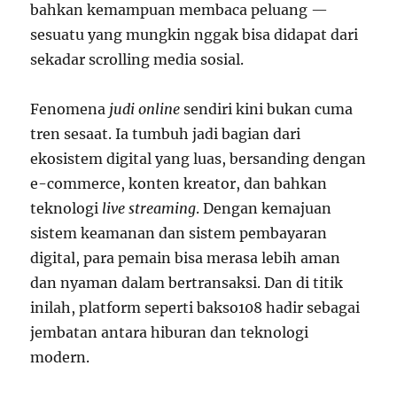
bahkan kemampuan membaca peluang —
sesuatu yang mungkin nggak bisa didapat dari
sekadar scrolling media sosial.
Fenomena
judi online
sendiri kini bukan cuma
tren sesaat. Ia tumbuh jadi bagian dari
ekosistem digital yang luas, bersanding dengan
e-commerce, konten kreator, dan bahkan
teknologi
live streaming
. Dengan kemajuan
sistem keamanan dan sistem pembayaran
digital, para pemain bisa merasa lebih aman
dan nyaman dalam bertransaksi. Dan di titik
inilah, platform seperti bakso108 hadir sebagai
jembatan antara hiburan dan teknologi
modern.