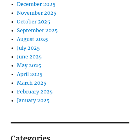
December 2025
November 2025
October 2025
September 2025
August 2025
July 2025
June 2025
May 2025
April 2025
March 2025
February 2025
January 2025
Categories