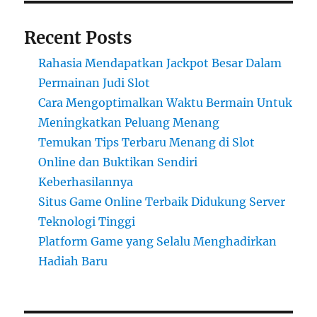
Recent Posts
Rahasia Mendapatkan Jackpot Besar Dalam
Permainan Judi Slot
Cara Mengoptimalkan Waktu Bermain Untuk
Meningkatkan Peluang Menang
Temukan Tips Terbaru Menang di Slot
Online dan Buktikan Sendiri
Keberhasilannya
Situs Game Online Terbaik Didukung Server
Teknologi Tinggi
Platform Game yang Selalu Menghadirkan
Hadiah Baru