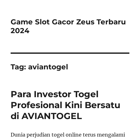
Game Slot Gacor Zeus Terbaru
2024
Tag:
aviantogel
Para Investor Togel
Profesional Kini Bersatu
di AVIANTOGEL
Dunia perjudian togel online terus mengalami