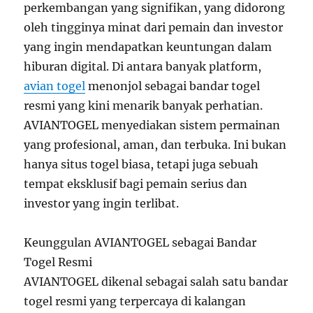
perkembangan yang signifikan, yang didorong
oleh tingginya minat dari pemain dan investor
yang ingin mendapatkan keuntungan dalam
hiburan digital. Di antara banyak platform,
avian togel
menonjol sebagai bandar togel
resmi yang kini menarik banyak perhatian.
AVIANTOGEL menyediakan sistem permainan
yang profesional, aman, dan terbuka. Ini bukan
hanya situs togel biasa, tetapi juga sebuah
tempat eksklusif bagi pemain serius dan
investor yang ingin terlibat.
Keunggulan AVIANTOGEL sebagai Bandar
Togel Resmi
AVIANTOGEL dikenal sebagai salah satu bandar
togel resmi yang terpercaya di kalangan