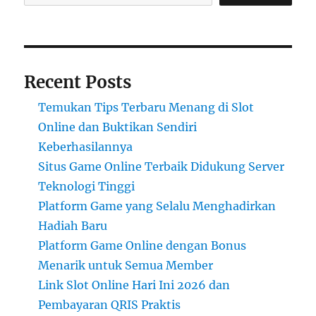
Menghibur
Diri
Recent Posts
Temukan Tips Terbaru Menang di Slot
Online dan Buktikan Sendiri
Keberhasilannya
Situs Game Online Terbaik Didukung Server
Teknologi Tinggi
Platform Game yang Selalu Menghadirkan
Hadiah Baru
Platform Game Online dengan Bonus
Menarik untuk Semua Member
Link Slot Online Hari Ini 2026 dan
Pembayaran QRIS Praktis