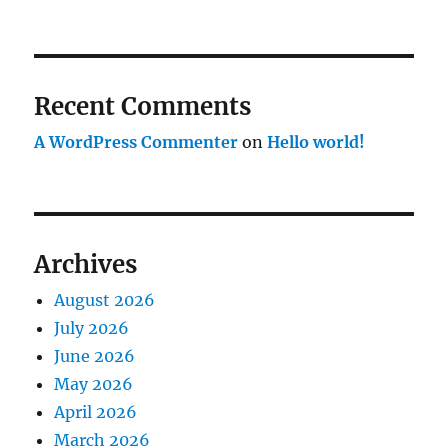
Recent Comments
A WordPress Commenter
on
Hello world!
Archives
August 2026
July 2026
June 2026
May 2026
April 2026
March 2026