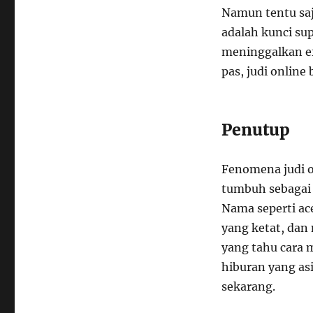
Namun tentu saj
adalah kunci s
meninggalkan ef
pas, judi online 
Penutup
Fenomena judi o
tumbuh sebagai 
Nama seperti ac
yang ketat, dan
yang tahu cara m
hiburan yang as
sekarang.