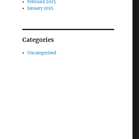
February 2025
January 2025
Categories
Uncategorized