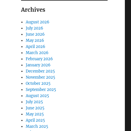
Archives
August 2026
July 2026
June 2026
May 2026
April 2026
March 2026
February 2026
January 2026
December 2025
November 2025
October 2025
September 2025
August 2025
July 2025
June 2025
May 2025
April 2025
March 2025