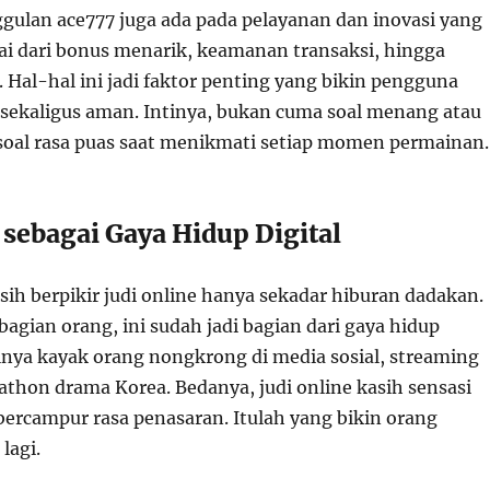
ggulan ace777 juga ada pada pelayanan dan inovasi yang
ai dari bonus menarik, keamanan transaksi, hingga
 Hal-hal ini jadi faktor penting yang bikin pengguna
ekaligus aman. Intinya, bukan cuma soal menang atau
a soal rasa puas saat menikmati setiap momen permainan.
 sebagai Gaya Hidup Digital
ih berpikir judi online hanya sekadar hiburan dadakan.
bagian orang, ini sudah jadi bagian dari gaya hidup
alnya kayak orang nongkrong di media sosial, streaming
athon drama Korea. Bedanya, judi online kasih sensasi
bercampur rasa penasaran. Itulah yang bikin orang
lagi.