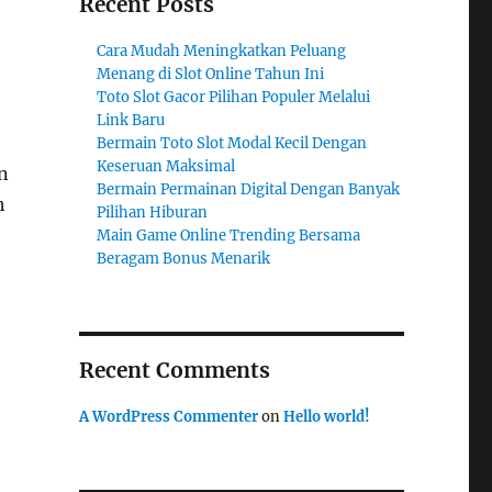
Recent Posts
Cara Mudah Meningkatkan Peluang
Menang di Slot Online Tahun Ini
Toto Slot Gacor Pilihan Populer Melalui
Link Baru
Bermain Toto Slot Modal Kecil Dengan
Keseruan Maksimal
an
Bermain Permainan Digital Dengan Banyak
h
Pilihan Hiburan
Main Game Online Trending Bersama
Beragam Bonus Menarik
Recent Comments
A WordPress Commenter
on
Hello world!