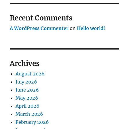
Recent Comments
A WordPress Commenter
on
Hello world!
Archives
August 2026
July 2026
June 2026
May 2026
April 2026
March 2026
February 2026