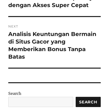
post:
dengan Akses Super Cepat
NEXT
Analisis Keuntungan Bermain
Next
post:
di Situs Gacor yang
Memberikan Bonus Tanpa
Batas
Search
SEARCH