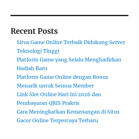
Recent Posts
Situs Game Online Terbaik Didukung Server
Teknologi Tinggi
Platform Game yang Selalu Menghadirkan
Hadiah Baru
Platform Game Online dengan Bonus
Menarik untuk Semua Member
Link Slot Online Hari Ini 2026 dan
Pembayaran QRIS Praktis
Cara Meningkatkan Kemenangan di Situs
Gacor Online Terpercaya Terbaru