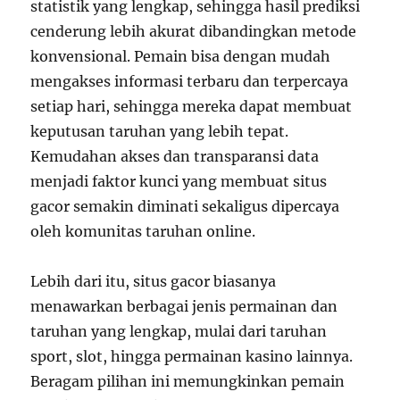
statistik yang lengkap, sehingga hasil prediksi
cenderung lebih akurat dibandingkan metode
konvensional. Pemain bisa dengan mudah
mengakses informasi terbaru dan terpercaya
setiap hari, sehingga mereka dapat membuat
keputusan taruhan yang lebih tepat.
Kemudahan akses dan transparansi data
menjadi faktor kunci yang membuat situs
gacor semakin diminati sekaligus dipercaya
oleh komunitas taruhan online.
Lebih dari itu, situs gacor biasanya
menawarkan berbagai jenis permainan dan
taruhan yang lengkap, mulai dari taruhan
sport, slot, hingga permainan kasino lainnya.
Beragam pilihan ini memungkinkan pemain