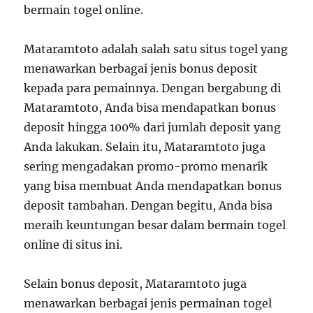
bermain togel online.
Mataramtoto adalah salah satu situs togel yang
menawarkan berbagai jenis bonus deposit
kepada para pemainnya. Dengan bergabung di
Mataramtoto, Anda bisa mendapatkan bonus
deposit hingga 100% dari jumlah deposit yang
Anda lakukan. Selain itu, Mataramtoto juga
sering mengadakan promo-promo menarik
yang bisa membuat Anda mendapatkan bonus
deposit tambahan. Dengan begitu, Anda bisa
meraih keuntungan besar dalam bermain togel
online di situs ini.
Selain bonus deposit, Mataramtoto juga
menawarkan berbagai jenis permainan togel