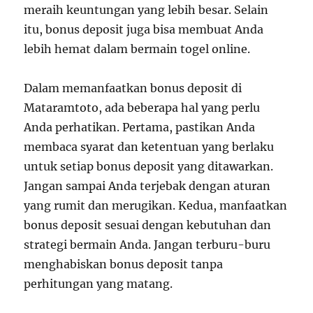
meraih keuntungan yang lebih besar. Selain
itu, bonus deposit juga bisa membuat Anda
lebih hemat dalam bermain togel online.
Dalam memanfaatkan bonus deposit di
Mataramtoto, ada beberapa hal yang perlu
Anda perhatikan. Pertama, pastikan Anda
membaca syarat dan ketentuan yang berlaku
untuk setiap bonus deposit yang ditawarkan.
Jangan sampai Anda terjebak dengan aturan
yang rumit dan merugikan. Kedua, manfaatkan
bonus deposit sesuai dengan kebutuhan dan
strategi bermain Anda. Jangan terburu-buru
menghabiskan bonus deposit tanpa
perhitungan yang matang.