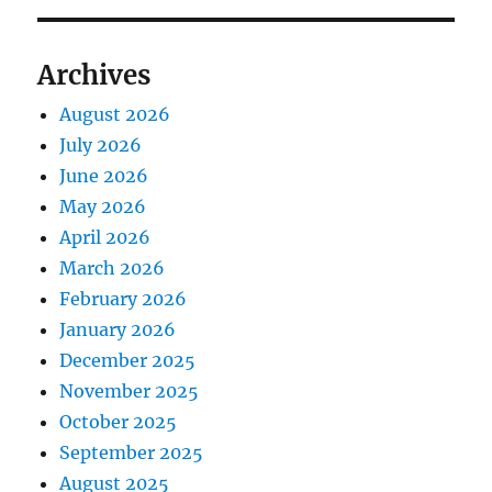
Archives
August 2026
July 2026
June 2026
May 2026
April 2026
March 2026
February 2026
January 2026
December 2025
November 2025
October 2025
September 2025
August 2025