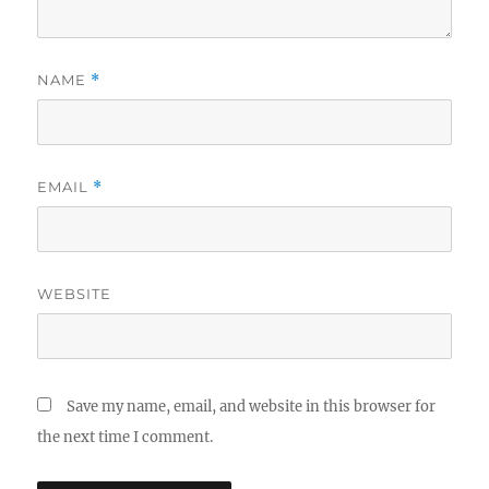
NAME
*
EMAIL
*
WEBSITE
Save my name, email, and website in this browser for
the next time I comment.