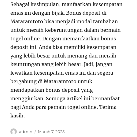
Sebagai kesimpulan, manfaatkan kesempatan
emas ini dengan bijak. Bonus deposit di
Mataramtoto bisa menjadi modal tambahan
untuk meraih keberuntungan dalam bermain
togel online. Dengan memanfaatkan bonus
deposit ini, Anda bisa memiliki kesempatan
yang lebih besar untuk menang dan meraih
keuntungan yang lebih besar. Jadi, jangan
lewatkan kesempatan emas ini dan segera
bergabung di Mataramtoto untuk
mendapatkan bonus deposit yang
menggiurkan. Semoga artikel ini bermanfaat
bagi Anda para pemain togel online. Terima
kasih.
Author
Posted
admin
March 7, 2025