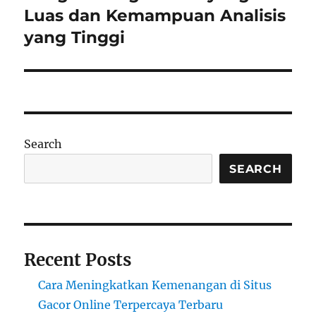
Luas dan Kemampuan Analisis
yang Tinggi
Search
SEARCH
Recent Posts
Cara Meningkatkan Kemenangan di Situs
Gacor Online Terpercaya Terbaru