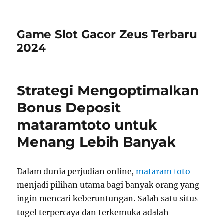
Game Slot Gacor Zeus Terbaru
2024
Strategi Mengoptimalkan
Bonus Deposit
mataramtoto untuk
Menang Lebih Banyak
Dalam dunia perjudian online,
mataram toto
menjadi pilihan utama bagi banyak orang yang
ingin mencari keberuntungan. Salah satu situs
togel terpercaya dan terkemuka adalah