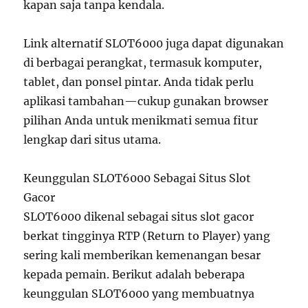
kapan saja tanpa kendala.
Link alternatif SLOT6000 juga dapat digunakan
di berbagai perangkat, termasuk komputer,
tablet, dan ponsel pintar. Anda tidak perlu
aplikasi tambahan—cukup gunakan browser
pilihan Anda untuk menikmati semua fitur
lengkap dari situs utama.
Keunggulan SLOT6000 Sebagai Situs Slot
Gacor
SLOT6000 dikenal sebagai situs slot gacor
berkat tingginya RTP (Return to Player) yang
sering kali memberikan kemenangan besar
kepada pemain. Berikut adalah beberapa
keunggulan SLOT6000 yang membuatnya