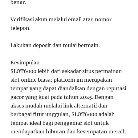
benar.
Verifikasi akun melalui email atau nomor
telepon.
Lakukan deposit dan mulai bermain.
Kesimpulan
SLOT6000 lebih dari sekadar situs permainan
slot online biasa; platform ini merupakan
tempat yang dapat diandalkan dengan reputasi
gacor yang kuat pada tahun 2025. Dengan
akses mudah melalui link alternatif dan
berbagai fitur unggulan, SLOT6000 adalah
tempat ideal bagi penggemar slot untuk
mendapatkan hiburan dan kesempatan meraih