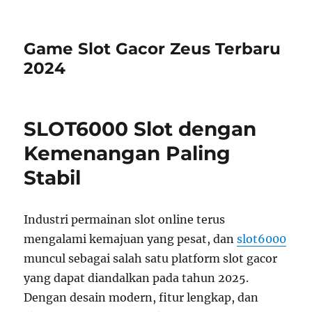
Game Slot Gacor Zeus Terbaru
2024
SLOT6000 Slot dengan
Kemenangan Paling
Stabil
Industri permainan slot online terus
mengalami kemajuan yang pesat, dan
slot6000
muncul sebagai salah satu platform slot gacor
yang dapat diandalkan pada tahun 2025.
Dengan desain modern, fitur lengkap, dan