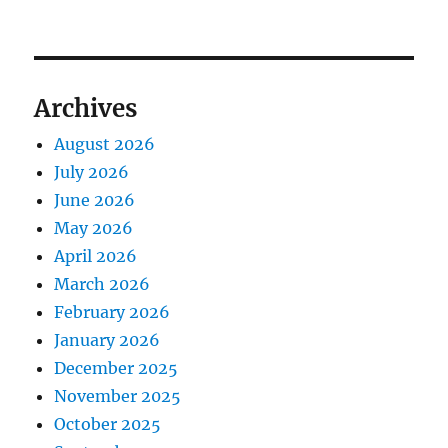
Archives
August 2026
July 2026
June 2026
May 2026
April 2026
March 2026
February 2026
January 2026
December 2025
November 2025
October 2025