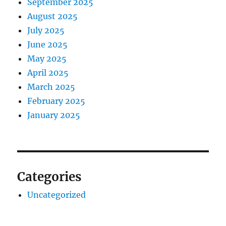
September 2025
August 2025
July 2025
June 2025
May 2025
April 2025
March 2025
February 2025
January 2025
Categories
Uncategorized