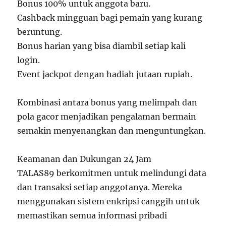
Bonus 100% untuk anggota baru.
Cashback mingguan bagi pemain yang kurang
beruntung.
Bonus harian yang bisa diambil setiap kali
login.
Event jackpot dengan hadiah jutaan rupiah.
Kombinasi antara bonus yang melimpah dan
pola gacor menjadikan pengalaman bermain
semakin menyenangkan dan menguntungkan.
Keamanan dan Dukungan 24 Jam
TALAS89 berkomitmen untuk melindungi data
dan transaksi setiap anggotanya. Mereka
menggunakan sistem enkripsi canggih untuk
memastikan semua informasi pribadi