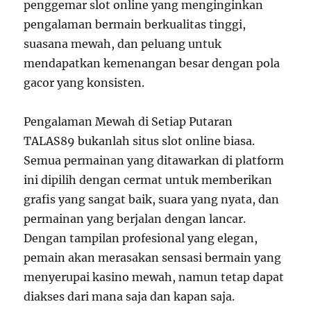
penggemar slot online yang menginginkan
pengalaman bermain berkualitas tinggi,
suasana mewah, dan peluang untuk
mendapatkan kemenangan besar dengan pola
gacor yang konsisten.
Pengalaman Mewah di Setiap Putaran
TALAS89 bukanlah situs slot online biasa.
Semua permainan yang ditawarkan di platform
ini dipilih dengan cermat untuk memberikan
grafis yang sangat baik, suara yang nyata, dan
permainan yang berjalan dengan lancar.
Dengan tampilan profesional yang elegan,
pemain akan merasakan sensasi bermain yang
menyerupai kasino mewah, namun tetap dapat
diakses dari mana saja dan kapan saja.