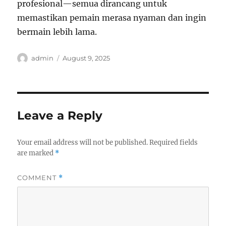
profesional—semua dirancang untuk
memastikan pemain merasa nyaman dan ingin
bermain lebih lama.
Author
Posted
admin
August 9, 2025
on
Leave a Reply
Your email address will not be published.
Required fields
are marked
*
COMMENT
*