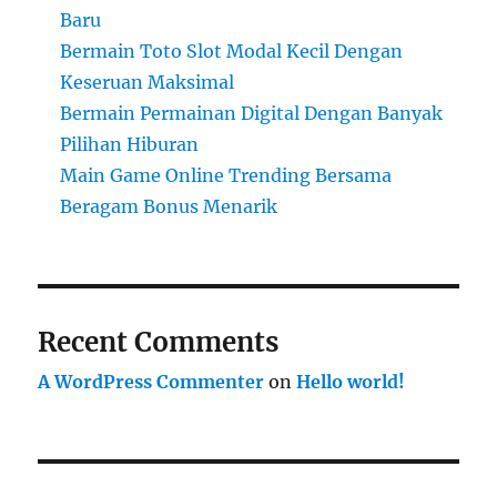
Baru
Bermain Toto Slot Modal Kecil Dengan
Keseruan Maksimal
Bermain Permainan Digital Dengan Banyak
Pilihan Hiburan
Main Game Online Trending Bersama
Beragam Bonus Menarik
Recent Comments
A WordPress Commenter
on
Hello world!