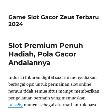
Game Slot Gacor Zeus Terbaru
2024
Slot Premium Penuh
Hadiah, Pola Gacor
Andalannya
Industri hiburan digital saat ini menyediakan
berbagai opsi untuk permainan slot online,
namun tidak semua situs mampu memberikan
pengalaman bermain yang memuaskan.
talas89
muncul sebagai alternatif untuk para