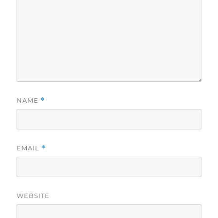
NAME
*
EMAIL
*
WEBSITE