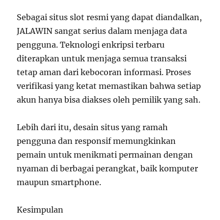
Sebagai situs slot resmi yang dapat diandalkan,
JALAWIN sangat serius dalam menjaga data
pengguna. Teknologi enkripsi terbaru
diterapkan untuk menjaga semua transaksi
tetap aman dari kebocoran informasi. Proses
verifikasi yang ketat memastikan bahwa setiap
akun hanya bisa diakses oleh pemilik yang sah.
Lebih dari itu, desain situs yang ramah
pengguna dan responsif memungkinkan
pemain untuk menikmati permainan dengan
nyaman di berbagai perangkat, baik komputer
maupun smartphone.
Kesimpulan