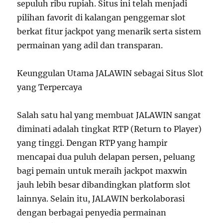
sepuluh ribu rupiah. Situs ini telah menjadi
pilihan favorit di kalangan penggemar slot
berkat fitur jackpot yang menarik serta sistem
permainan yang adil dan transparan.
Keunggulan Utama JALAWIN sebagai Situs Slot
yang Terpercaya
Salah satu hal yang membuat JALAWIN sangat
diminati adalah tingkat RTP (Return to Player)
yang tinggi. Dengan RTP yang hampir
mencapai dua puluh delapan persen, peluang
bagi pemain untuk meraih jackpot maxwin
jauh lebih besar dibandingkan platform slot
lainnya. Selain itu, JALAWIN berkolaborasi
dengan berbagai penyedia permainan