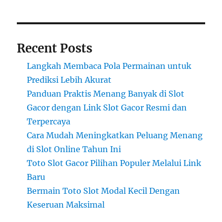
Recent Posts
Langkah Membaca Pola Permainan untuk
Prediksi Lebih Akurat
Panduan Praktis Menang Banyak di Slot
Gacor dengan Link Slot Gacor Resmi dan
Terpercaya
Cara Mudah Meningkatkan Peluang Menang
di Slot Online Tahun Ini
Toto Slot Gacor Pilihan Populer Melalui Link
Baru
Bermain Toto Slot Modal Kecil Dengan
Keseruan Maksimal