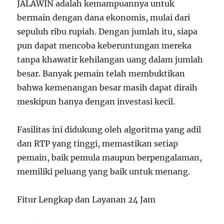
JALAWIN adalah kemampuannya untuk
bermain dengan dana ekonomis, mulai dari
sepuluh ribu rupiah. Dengan jumlah itu, siapa
pun dapat mencoba keberuntungan mereka
tanpa khawatir kehilangan uang dalam jumlah
besar. Banyak pemain telah membuktikan
bahwa kemenangan besar masih dapat diraih
meskipun hanya dengan investasi kecil.
Fasilitas ini didukung oleh algoritma yang adil
dan RTP yang tinggi, memastikan setiap
pemain, baik pemula maupun berpengalaman,
memiliki peluang yang baik untuk menang.
Fitur Lengkap dan Layanan 24 Jam