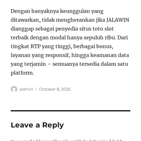
Dengan banyaknya keunggulan yang
ditawarkan, tidak mengherankan jika JALAWIN
dianggap sebagai penyedia situs toto slot
terbaik dengan modal hanya sepuluh ribu. Dari
tingkat RTP yang tinggi, berbagai bonus,
layanan yang responsif, hingga keamanan data
yang terjamin – semuanya tersedia dalam satu
platform.
Author
Posted
admin
October 8, 2025
on
Leave a Reply