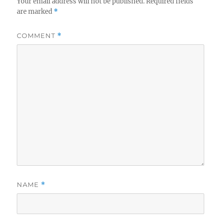
Your email address will not be published.
Required fields
are marked
*
COMMENT
*
NAME
*