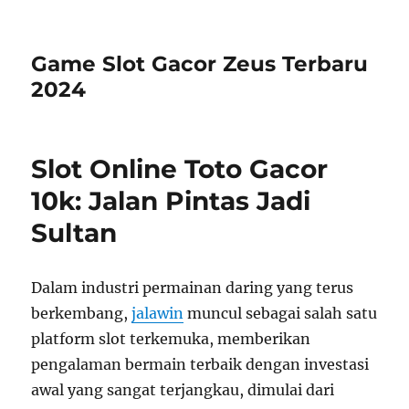
Game Slot Gacor Zeus Terbaru
2024
Slot Online Toto Gacor
10k: Jalan Pintas Jadi
Sultan
Dalam industri permainan daring yang terus
berkembang,
jalawin
muncul sebagai salah satu
platform slot terkemuka, memberikan
pengalaman bermain terbaik dengan investasi
awal yang sangat terjangkau, dimulai dari