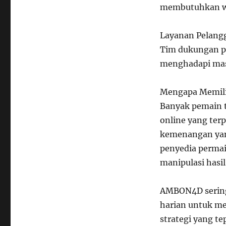
membutuhkan wa
Layanan Pelang
Tim dukungan pr
menghadapi mas
Mengapa Memil
Banyak pemain 
online yang ter
kemenangan yang
penyedia permai
manipulasi hasil
AMBON4D sering
harian untuk m
strategi yang t