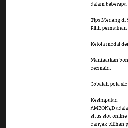
dalam beberapa 
Tips Menang di
Pilih permainan 
Kelola modal de
Manfaatkan bonu
bermain.
Cobalah pola sl
Kesimpulan
AMBON4D adalah 
situs slot onli
banyak pilihan p