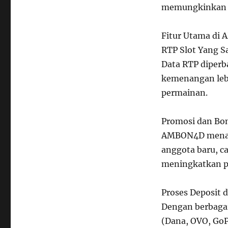
memungkinkan p
Fitur Utama di
RTP Slot Yang S
Data RTP diperb
kemenangan lebi
permainan.
Promosi dan Bo
AMBON4D menawa
anggota baru, c
meningkatkan p
Proses Deposit 
Dengan berbagai
(Dana, OVO, GoP