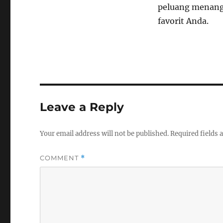
peluang menang 
favorit Anda.
Leave a Reply
Your email address will not be published.
Required fields
COMMENT
*