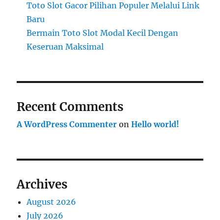
Toto Slot Gacor Pilihan Populer Melalui Link
Baru
Bermain Toto Slot Modal Kecil Dengan
Keseruan Maksimal
Recent Comments
A WordPress Commenter
on
Hello world!
Archives
August 2026
July 2026