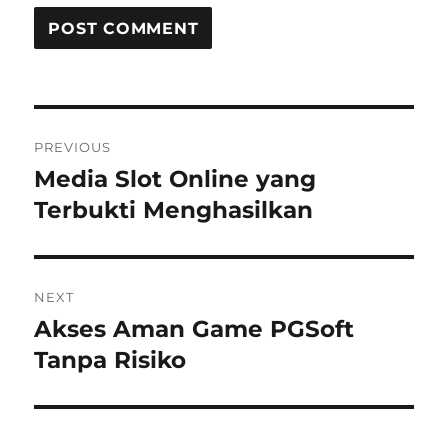
Post
PREVIOUS
navigation
Media Slot Online yang
Previous
post:
Terbukti Menghasilkan
NEXT
Akses Aman Game PGSoft
Next
post:
Tanpa Risiko