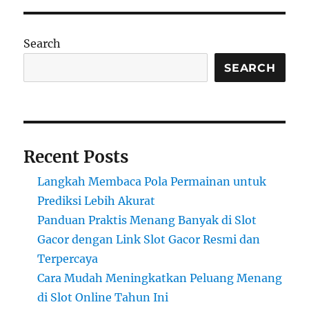
Search
SEARCH
Recent Posts
Langkah Membaca Pola Permainan untuk
Prediksi Lebih Akurat
Panduan Praktis Menang Banyak di Slot
Gacor dengan Link Slot Gacor Resmi dan
Terpercaya
Cara Mudah Meningkatkan Peluang Menang
di Slot Online Tahun Ini