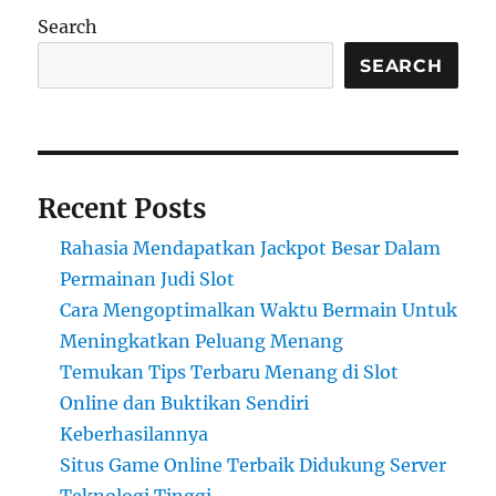
Search
SEARCH
Recent Posts
Rahasia Mendapatkan Jackpot Besar Dalam
Permainan Judi Slot
Cara Mengoptimalkan Waktu Bermain Untuk
Meningkatkan Peluang Menang
Temukan Tips Terbaru Menang di Slot
Online dan Buktikan Sendiri
Keberhasilannya
Situs Game Online Terbaik Didukung Server