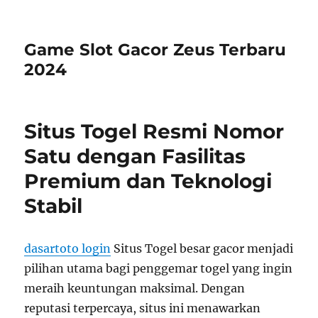
Game Slot Gacor Zeus Terbaru
2024
Situs Togel Resmi Nomor
Satu dengan Fasilitas
Premium dan Teknologi
Stabil
dasartoto login
Situs Togel besar gacor menjadi
pilihan utama bagi penggemar togel yang ingin
meraih keuntungan maksimal. Dengan
reputasi terpercaya, situs ini menawarkan