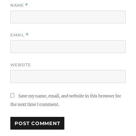
NAME
*
EMAIL
*
WEBSITE
Save my name, email, and website in this browser for
the next time I comment.