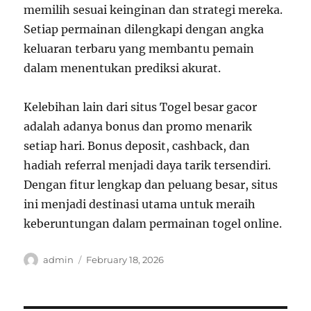
memilih sesuai keinginan dan strategi mereka.
Setiap permainan dilengkapi dengan angka
keluaran terbaru yang membantu pemain
dalam menentukan prediksi akurat.
Kelebihan lain dari situs Togel besar gacor
adalah adanya bonus dan promo menarik
setiap hari. Bonus deposit, cashback, dan
hadiah referral menjadi daya tarik tersendiri.
Dengan fitur lengkap dan peluang besar, situs
ini menjadi destinasi utama untuk meraih
keberuntungan dalam permainan togel online.
Author
Posted
admin
February 18, 2026
on