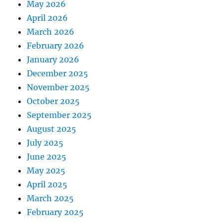
May 2026
April 2026
March 2026
February 2026
January 2026
December 2025
November 2025
October 2025
September 2025
August 2025
July 2025
June 2025
May 2025
April 2025
March 2025
February 2025