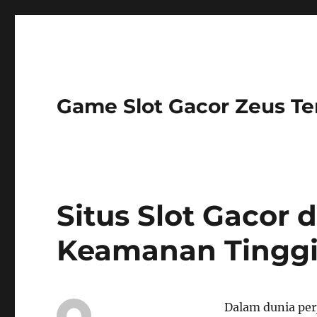
Game Slot Gacor Zeus Te
Situs Slot Gacor
Keamanan Tinggi
Dalam dunia per