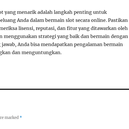
lot yang menarik adalah langkah penting untuk
luang Anda dalam bermain slot secara online. Pastikan
eriksa lisensi, reputasi, dan fitur yang ditawarkan oleh
n menggunakan strategi yang baik dan bermain dengan
 jawab, Anda bisa mendapatkan pengalaman bermain
gkan dan menguntungkan.
 are marked
*