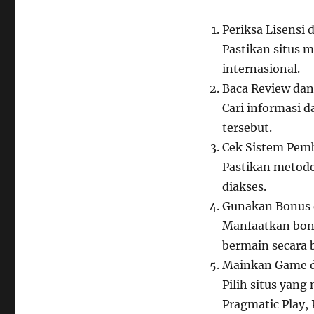
Periksa Lisensi 
Pastikan situs m
internasional.
Baca Review da
Cari informasi d
tersebut.
Cek Sistem Pem
Pastikan metod
diakses.
Gunakan Bonus 
Manfaatkan bon
bermain secara 
Mainkan Game d
Pilih situs yan
Pragmatic Play, 