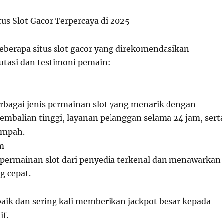
us Slot Gacor Terpercaya di 2025
beberapa situs slot gacor yang direkomendasikan
utasi dan testimoni pemain:
bagai jenis permainan slot yang menarik dengan
embalian tinggi, layanan pelanggan selama 24 jam, sert
impah.
om
ermainan slot dari penyedia terkenal dan menawarkan
g cepat.
aik dan sering kali memberikan jackpot besar kepada
if.