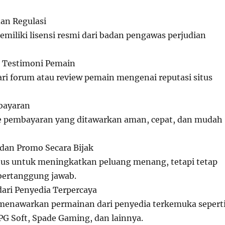
dan Regulasi
emiliki lisensi resmi dari badan pengawas perjudian
n Testimoni Pemain
ari forum atau review pemain mengenai reputasi situs
bayaran
e pembayaran yang ditawarkan aman, cepat, dan mudah
dan Promo Secara Bijak
us untuk meningkatkan peluang menang, tetapi tetap
bertanggung jawab.
ari Penyedia Terpercaya
g menawarkan permainan dari penyedia terkemuka sepert
PG Soft, Spade Gaming, dan lainnya.