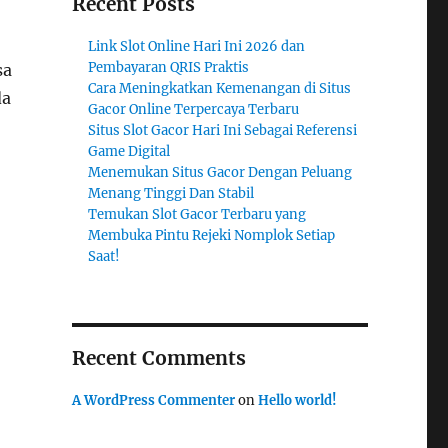
Recent Posts
Link Slot Online Hari Ini 2026 dan
Pembayaran QRIS Praktis
sa
Cara Meningkatkan Kemenangan di Situs
da
Gacor Online Terpercaya Terbaru
Situs Slot Gacor Hari Ini Sebagai Referensi
Game Digital
Menemukan Situs Gacor Dengan Peluang
Menang Tinggi Dan Stabil
Temukan Slot Gacor Terbaru yang
Membuka Pintu Rejeki Nomplok Setiap
Saat!
Recent Comments
A WordPress Commenter
on
Hello world!