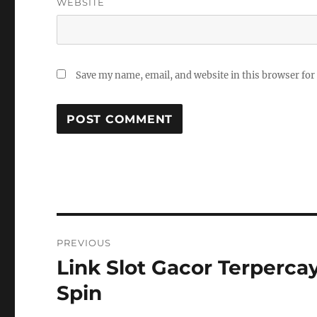
WEBSITE
Save my name, email, and website in this browser for
Post
PREVIOUS
navigation
Link Slot Gacor Terpercay
Previous
post:
Spin