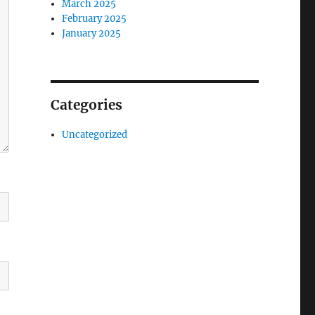
March 2025
February 2025
January 2025
Categories
Uncategorized