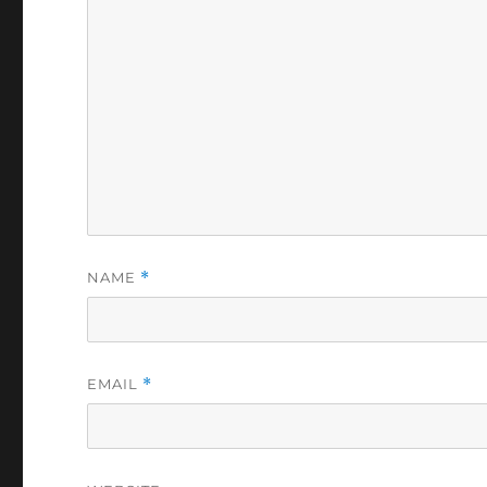
NAME
*
EMAIL
*