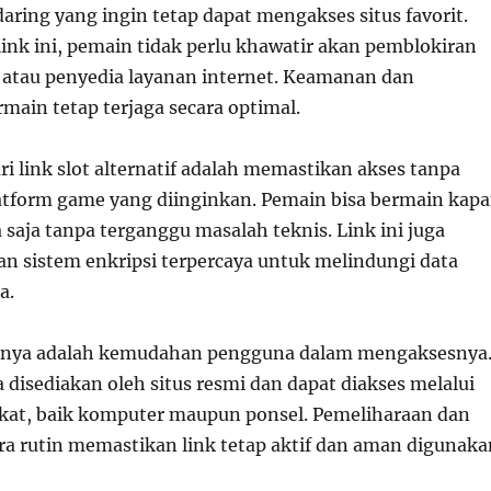
aring yang ingin tetap dapat mengakses situs favorit.
ink ini, pemain tidak perlu khawatir akan pemblokiran
 atau penyedia layanan internet. Keamanan dan
ain tetap terjaga secara optimal.
i link slot alternatif adalah memastikan akses tanpa
tform game yang diinginkan. Pemain bisa bermain kap
 saja tanpa terganggu masalah teknis. Link ini juga
an sistem enkripsi terpercaya untuk melindungi data
a.
nnya adalah kemudahan pengguna dalam mengaksesnya
a disediakan oleh situs resmi dan dapat diakses melalui
kat, baik komputer maupun ponsel. Pemeliharaan dan
a rutin memastikan link tetap aktif dan aman digunaka