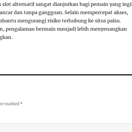
slot alternatif sangat dianjurkan bagi pemain yang ing
lancar dan tanpa gangguan. Selain mempercepat akses,
embantu mengurangi risiko terhubung ke situs palsu.
n, pengalaman bermain menjadi lebih menyenangkan
gkan.
 are marked
*