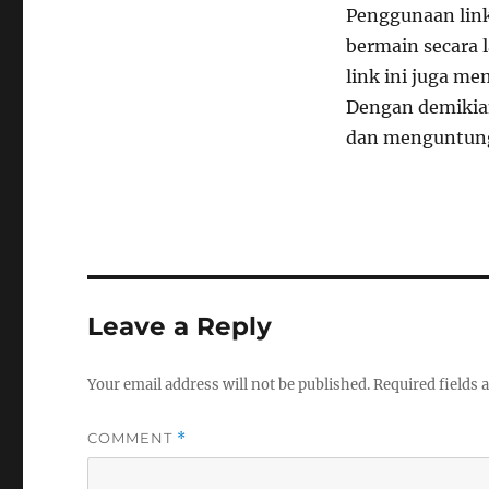
Penggunaan link 
bermain secara 
link ini juga m
Dengan demikia
dan menguntun
Leave a Reply
Your email address will not be published.
Required fields
COMMENT
*