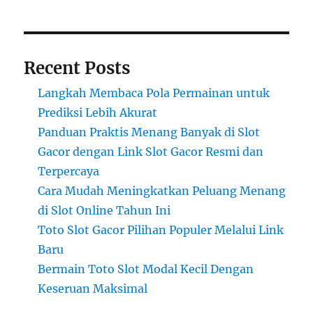
Recent Posts
Langkah Membaca Pola Permainan untuk
Prediksi Lebih Akurat
Panduan Praktis Menang Banyak di Slot
Gacor dengan Link Slot Gacor Resmi dan
Terpercaya
Cara Mudah Meningkatkan Peluang Menang
di Slot Online Tahun Ini
Toto Slot Gacor Pilihan Populer Melalui Link
Baru
Bermain Toto Slot Modal Kecil Dengan
Keseruan Maksimal