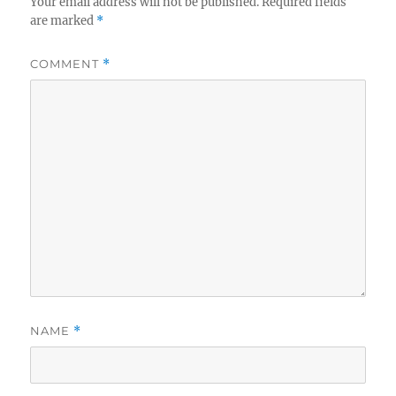
Your email address will not be published.
Required fields
are marked
*
COMMENT
*
NAME
*