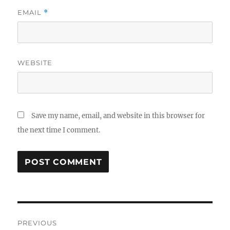
EMAIL
*
WEBSITE
Save my name, email, and website in this browser for
the next time I comment.
Post
PREVIOUS