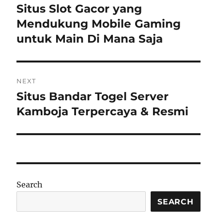
navigation
Situs Slot Gacor yang
Previous
post:
Mendukung Mobile Gaming
untuk Main Di Mana Saja
NEXT
Situs Bandar Togel Server
Next
post:
Kamboja Terpercaya & Resmi
Search
SEARCH