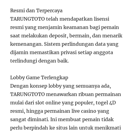
Resmi dan Terpercaya
TARUNGTOTO telah mendapatkan lisensi
resmi yang menjamin keamanan bagi pemain
saat melakukan deposit, bermain, dan menarik
kemenangan. Sistem perlindungan data yang
dijamin memastikan privasi setiap anggota
terlindungi dengan baik.
Lobby Game Terlengkap
Dengan konsep lobby yang semuanya ada,
TARUNGTOTO menawarkan ribuan permainan
mulai dari slot online yang populer, togel 4D
resmi, hingga permainan live casino yang
sangat diminati. Ini membuat pemain tidak
perlu berpindah ke situs lain untuk menikmati