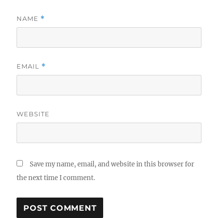
NAME
*
EMAIL
*
WEBSITE
Save my name, email, and website in this browser for
the next time I comment.