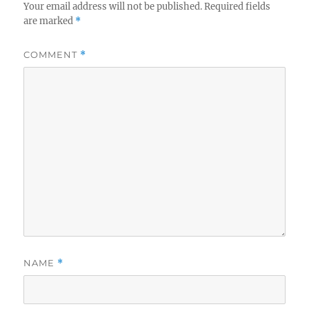
Your email address will not be published.
Required fields
are marked
*
COMMENT
*
NAME
*