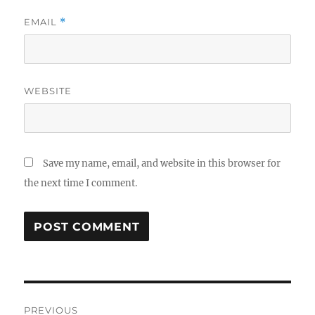
EMAIL
*
WEBSITE
Save my name, email, and website in this browser for
the next time I comment.
Post
PREVIOUS