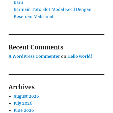
Baru
Bermain Toto Slot Modal Kecil Dengan
Keseruan Maksimal
Recent Comments
A WordPress Commenter
on
Hello world!
Archives
August 2026
July 2026
June 2026