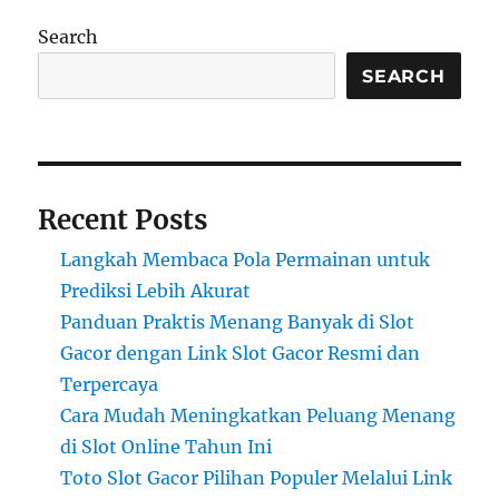
Search
SEARCH
Recent Posts
Langkah Membaca Pola Permainan untuk
Prediksi Lebih Akurat
Panduan Praktis Menang Banyak di Slot
Gacor dengan Link Slot Gacor Resmi dan
Terpercaya
Cara Mudah Meningkatkan Peluang Menang
di Slot Online Tahun Ini
Toto Slot Gacor Pilihan Populer Melalui Link