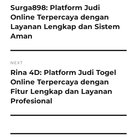
navigation
Surga898: Platform Judi
Previous
post:
Online Terpercaya dengan
Layanan Lengkap dan Sistem
Aman
NEXT
Rina 4D: Platform Judi Togel
Next
post:
Online Terpercaya dengan
Fitur Lengkap dan Layanan
Profesional