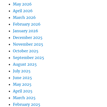
May 2026
April 2026
March 2026
February 2026
January 2026
December 2025
November 2025
October 2025
September 2025
August 2025
July 2025
June 2025
May 2025
April 2025
March 2025
February 2025