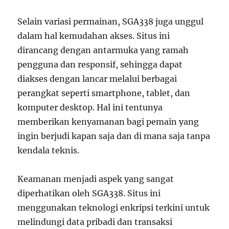
Selain variasi permainan, SGA338 juga unggul
dalam hal kemudahan akses. Situs ini
dirancang dengan antarmuka yang ramah
pengguna dan responsif, sehingga dapat
diakses dengan lancar melalui berbagai
perangkat seperti smartphone, tablet, dan
komputer desktop. Hal ini tentunya
memberikan kenyamanan bagi pemain yang
ingin berjudi kapan saja dan di mana saja tanpa
kendala teknis.
Keamanan menjadi aspek yang sangat
diperhatikan oleh SGA338. Situs ini
menggunakan teknologi enkripsi terkini untuk
melindungi data pribadi dan transaksi