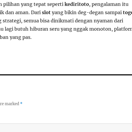
n pilihan yang tepat seperti
kediritoto
, pengalaman itu
asik dan aman. Dari
slot
yang bikin deg-degan sampai
tog
strategi, semua bisa dinikmati dengan nyaman dari
lau lagi butuh hiburan seru yang nggak monoton, platfo
aban yang pas.
 are marked
*