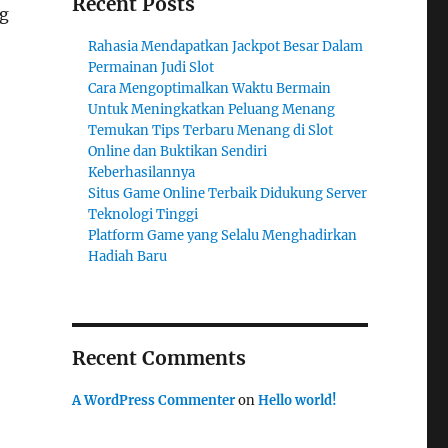
Recent Posts
ng
Rahasia Mendapatkan Jackpot Besar Dalam
Permainan Judi Slot
Cara Mengoptimalkan Waktu Bermain
Untuk Meningkatkan Peluang Menang
Temukan Tips Terbaru Menang di Slot
Online dan Buktikan Sendiri
Keberhasilannya
Situs Game Online Terbaik Didukung Server
Teknologi Tinggi
Platform Game yang Selalu Menghadirkan
Hadiah Baru
Recent Comments
A WordPress Commenter
on
Hello world!