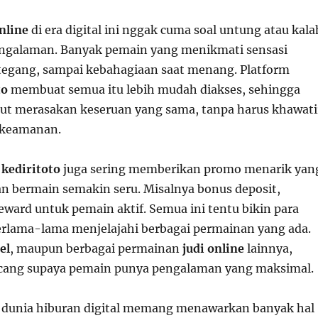
online
di era digital ini nggak cuma soal untung atau kala
pengalaman. Banyak pemain yang menikmati sensasi
 tegang, sampai kebahagiaan saat menang. Platform
to
membuat semua itu lebih mudah diakses, sehingga
ikut merasakan keseruan yang sama, tanpa harus khawati
u keamanan.
,
kediritoto
juga sering memberikan promo menarik yan
n bermain semakin seru. Misalnya bonus deposit,
eward untuk pemain aktif. Semua ini tentu bikin para
rlama-lama menjelajahi berbagai permainan yang ada.
el
, maupun berbagai permainan
judi online
lainnya,
cang supaya pemain punya pengalaman yang maksimal.
 dunia hiburan digital memang menawarkan banyak hal