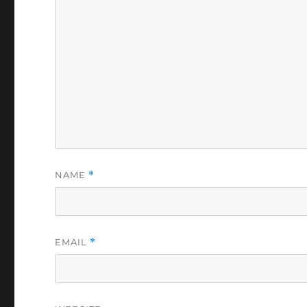
NAME
*
EMAIL
*