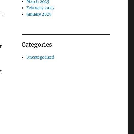
March 2025
February 2025
h,
January 2025
Categories
r
Uncategorized
g