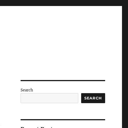
Search
SEARCH
n