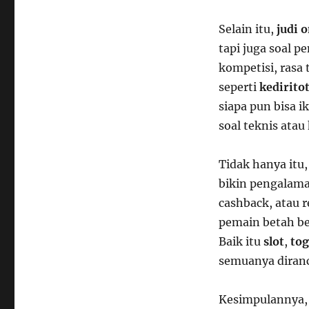
Selain itu,
judi 
tapi juga soal 
kompetisi, rasa
seperti
kedirito
siapa pun bisa 
soal teknis ata
Tidak hanya itu
bikin pengalama
cashback, atau r
pemain betah be
Baik itu
slot
,
tog
semuanya diran
Kesimpulannya,