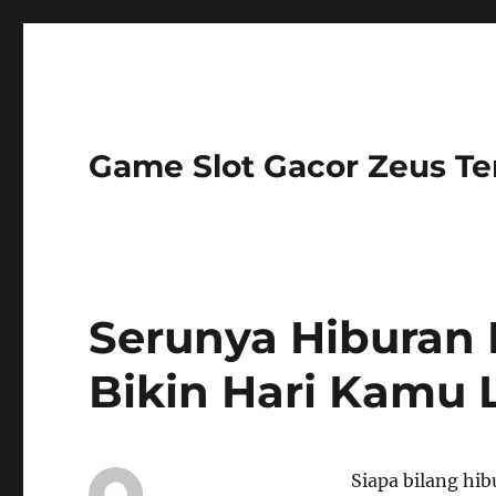
Game Slot Gacor Zeus Te
Serunya Hiburan D
Bikin Hari Kamu 
Siapa bilang hib