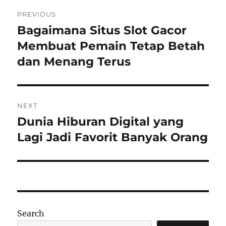
Post
PREVIOUS
navigation
Bagaimana Situs Slot Gacor
Previous
post:
Membuat Pemain Tetap Betah
dan Menang Terus
NEXT
Dunia Hiburan Digital yang
Next
post:
Lagi Jadi Favorit Banyak Orang
Search