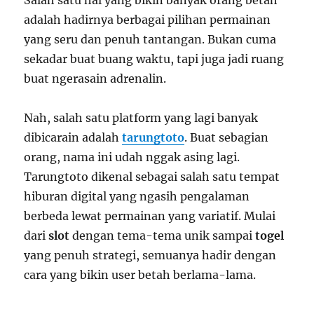
Salah satu hal yang bikin banyak orang betah
adalah hadirnya berbagai pilihan permainan
yang seru dan penuh tantangan. Bukan cuma
sekadar buat buang waktu, tapi juga jadi ruang
buat ngerasain adrenalin.
Nah, salah satu platform yang lagi banyak
dibicarain adalah
tarungtoto
. Buat sebagian
orang, nama ini udah nggak asing lagi.
Tarungtoto dikenal sebagai salah satu tempat
hiburan digital yang ngasih pengalaman
berbeda lewat permainan yang variatif. Mulai
dari
slot
dengan tema-tema unik sampai
togel
yang penuh strategi, semuanya hadir dengan
cara yang bikin user betah berlama-lama.