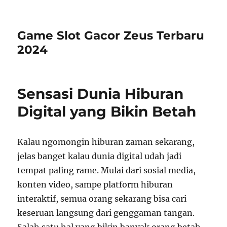
Game Slot Gacor Zeus Terbaru
2024
Sensasi Dunia Hiburan
Digital yang Bikin Betah
Kalau ngomongin hiburan zaman sekarang,
jelas banget kalau dunia digital udah jadi
tempat paling rame. Mulai dari sosial media,
konten video, sampe platform hiburan
interaktif, semua orang sekarang bisa cari
keseruan langsung dari genggaman tangan.