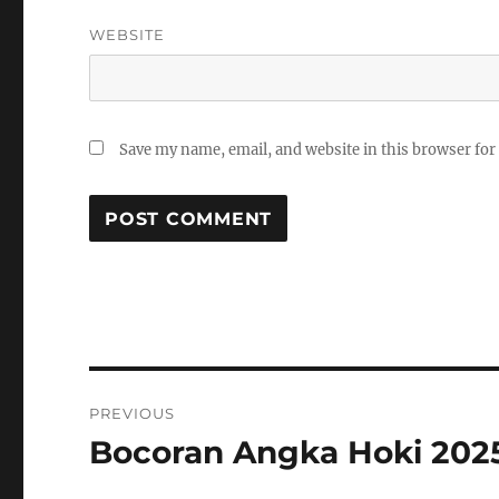
WEBSITE
Save my name, email, and website in this browser for
Post
PREVIOUS
navigation
Bocoran Angka Hoki 2025
Previous
post: