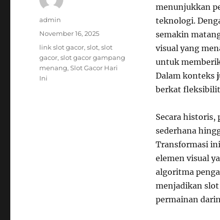
menunjukkan per
Author
admin
teknologi. Den
Posted
November 16, 2025
semakin matang
on
Tags
link slot gacor
,
slot
,
slot
visual yang men
gacor
,
slot gacor gampang
untuk memberika
menang
,
Slot Gacor Hari
Dalam konteks
Ini
berkat fleksibil
Secara historis
sederhana hingga
Transformasi 
elemen visual ya
algoritma penga
menjadikan slot 
permainan darin