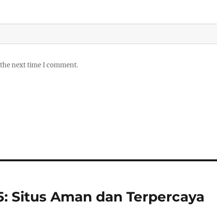
 the next time I comment.
: Situs Aman dan Terpercaya