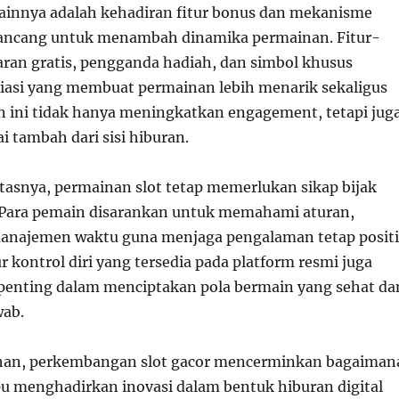
lainnya adalah kehadiran fitur bonus dan mekanisme
rancang untuk menambah dinamika permainan. Fitur-
taran gratis, pengganda hadiah, dan simbol khusus
asi yang membuat permainan lebih menarik sekaligus
en ini tidak hanya meningkatkan engagement, tetapi jug
 tambah dari sisi hiburan.
itasnya, permainan slot tetap memerlukan sikap bijak
 Para pemain disarankan untuk memahami aturan,
manajemen waktu guna menjaga pengalaman tetap positi
 kontrol diri yang tersedia pada platform resmi juga
penting dalam menciptakan pola bermain yang sehat da
wab.
uhan, perkembangan slot gacor mencerminkan bagaiman
 menghadirkan inovasi dalam bentuk hiburan digital