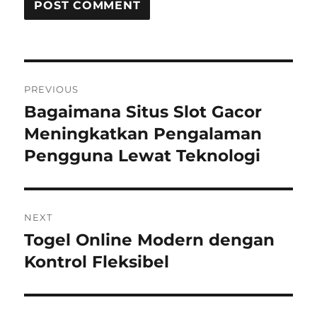
Post
PREVIOUS
navigation
Bagaimana Situs Slot Gacor
Previous
post:
Meningkatkan Pengalaman
Pengguna Lewat Teknologi
NEXT
Togel Online Modern dengan
Next
post:
Kontrol Fleksibel