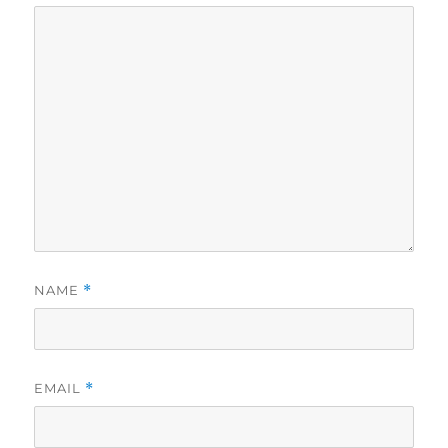
NAME
*
EMAIL
*