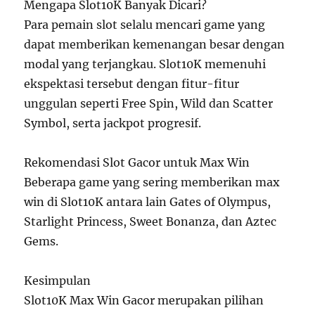
Mengapa Slot10K Banyak Dicari?
Para pemain slot selalu mencari game yang
dapat memberikan kemenangan besar dengan
modal yang terjangkau. Slot10K memenuhi
ekspektasi tersebut dengan fitur-fitur
unggulan seperti Free Spin, Wild dan Scatter
Symbol, serta jackpot progresif.
Rekomendasi Slot Gacor untuk Max Win
Beberapa game yang sering memberikan max
win di Slot10K antara lain Gates of Olympus,
Starlight Princess, Sweet Bonanza, dan Aztec
Gems.
Kesimpulan
Slot10K Max Win Gacor merupakan pilihan