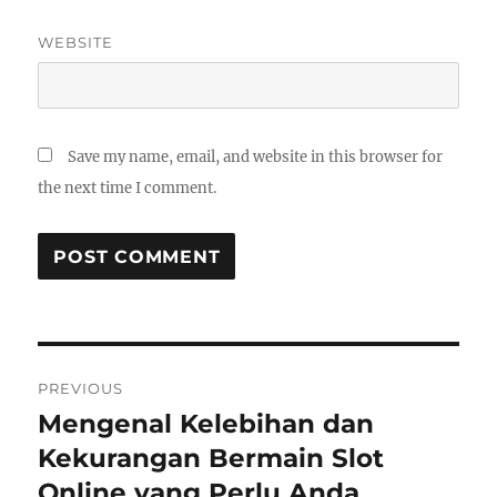
WEBSITE
Save my name, email, and website in this browser for
the next time I comment.
Post
PREVIOUS
navigation
Mengenal Kelebihan dan
Previous
post:
Kekurangan Bermain Slot
Online yang Perlu Anda