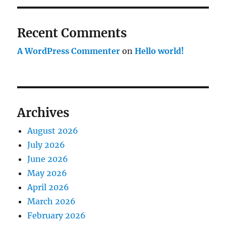
Recent Comments
A WordPress Commenter
on
Hello world!
Archives
August 2026
July 2026
June 2026
May 2026
April 2026
March 2026
February 2026