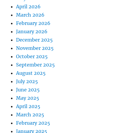
April 2026
March 2026
February 2026
January 2026
December 2025
November 2025
October 2025
September 2025
August 2025
July 2025
June 2025
May 2025
April 2025
March 2025
February 2025
January 2025