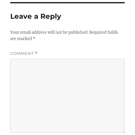
Leave a Reply
Your email address will not be published.
Required fields
are marked
*
COMMENT
*