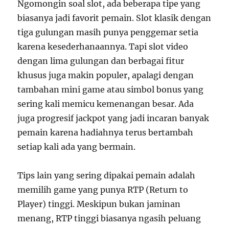
Ngomongin soal slot, ada beberapa tipe yang
biasanya jadi favorit pemain. Slot klasik dengan
tiga gulungan masih punya penggemar setia
karena kesederhanaannya. Tapi slot video
dengan lima gulungan dan berbagai fitur
khusus juga makin populer, apalagi dengan
tambahan mini game atau simbol bonus yang
sering kali memicu kemenangan besar. Ada
juga progresif jackpot yang jadi incaran banyak
pemain karena hadiahnya terus bertambah
setiap kali ada yang bermain.
Tips lain yang sering dipakai pemain adalah
memilih game yang punya RTP (Return to
Player) tinggi. Meskipun bukan jaminan
menang, RTP tinggi biasanya ngasih peluang