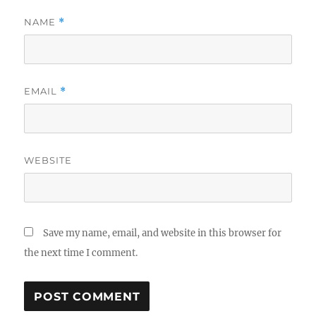
NAME
*
EMAIL
*
WEBSITE
Save my name, email, and website in this browser for
the next time I comment.