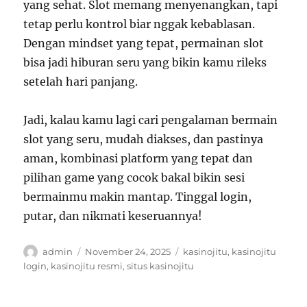
yang sehat. Slot memang menyenangkan, tapi
tetap perlu kontrol biar nggak kebablasan.
Dengan mindset yang tepat, permainan slot
bisa jadi hiburan seru yang bikin kamu rileks
setelah hari panjang.
Jadi, kalau kamu lagi cari pengalaman bermain
slot yang seru, mudah diakses, dan pastinya
aman, kombinasi platform yang tepat dan
pilihan game yang cocok bakal bikin sesi
bermainmu makin mantap. Tinggal login,
putar, dan nikmati keseruannya!
Author
Posted
Tags
admin
November 24, 2025
kasinojitu
,
kasinojitu
on
login
,
kasinojitu resmi
,
situs kasinojitu