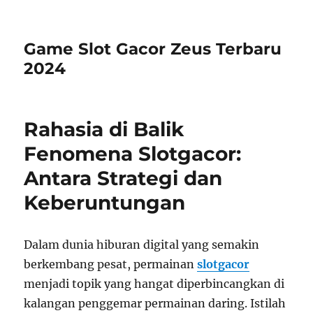
Game Slot Gacor Zeus Terbaru
2024
Rahasia di Balik
Fenomena Slotgacor:
Antara Strategi dan
Keberuntungan
Dalam dunia hiburan digital yang semakin
berkembang pesat, permainan
slotgacor
menjadi topik yang hangat diperbincangkan di
kalangan penggemar permainan daring. Istilah