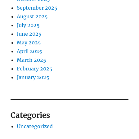
September 2025
August 2025
July 2025
June 2025
May 2025
April 2025
March 2025
February 2025
January 2025
Categories
Uncategorized