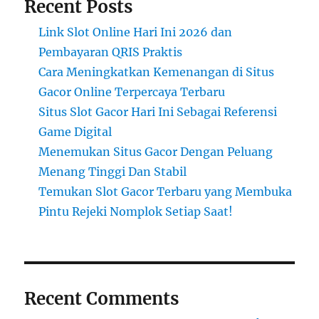
Recent Posts
Link Slot Online Hari Ini 2026 dan
Pembayaran QRIS Praktis
Cara Meningkatkan Kemenangan di Situs
Gacor Online Terpercaya Terbaru
Situs Slot Gacor Hari Ini Sebagai Referensi
Game Digital
Menemukan Situs Gacor Dengan Peluang
Menang Tinggi Dan Stabil
Temukan Slot Gacor Terbaru yang Membuka
Pintu Rejeki Nomplok Setiap Saat!
Recent Comments