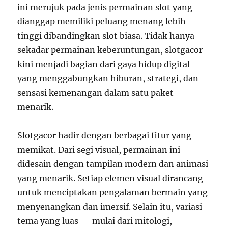
ini merujuk pada jenis permainan slot yang
dianggap memiliki peluang menang lebih
tinggi dibandingkan slot biasa. Tidak hanya
sekadar permainan keberuntungan, slotgacor
kini menjadi bagian dari gaya hidup digital
yang menggabungkan hiburan, strategi, dan
sensasi kemenangan dalam satu paket
menarik.
Slotgacor hadir dengan berbagai fitur yang
memikat. Dari segi visual, permainan ini
didesain dengan tampilan modern dan animasi
yang menarik. Setiap elemen visual dirancang
untuk menciptakan pengalaman bermain yang
menyenangkan dan imersif. Selain itu, variasi
tema yang luas — mulai dari mitologi,