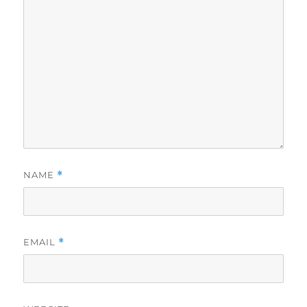
NAME
*
EMAIL
*