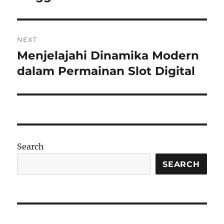
NEXT
Menjelajahi Dinamika Modern
Next
post:
dalam Permainan Slot Digital
Search
SEARCH