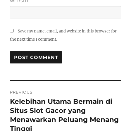
WEBSITE
Save my name, email, and website in this browser for
the next time I comment.
Post
PREVIOUS
navigation
Kelebihan Utama Bermain di
Previous
post:
Situs Slot Gacor yang
Menawarkan Peluang Menang
Tinggi