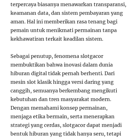
terpercaya biasanya menawarkan transparansi,
keamanan data, dan sistem pembayaran yang
aman. Hal ini memberikan rasa tenang bagi
pemain untuk menikmati permainan tanpa
kekhawatiran terkait keadilan sistem.
Sebagai penutup, fenomena slotgacor
membuktikan bahwa inovasi dalam dunia
hiburan digital tidak pernah berhenti. Dari
mesin slot klasik hingga versi daring yang
canggih, semuanya berkembang mengikuti
kebutuhan dan tren masyarakat modern.
Dengan memahami konsep permainan,
menjaga etika bermain, serta menerapkan
strategi yang cerdas, slotgacor dapat menjadi
bentuk hiburan yang tidak hanya seru, tetapi