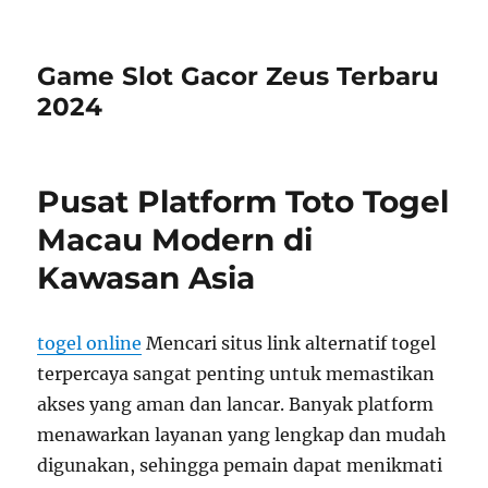
Game Slot Gacor Zeus Terbaru
2024
Pusat Platform Toto Togel
Macau Modern di
Kawasan Asia
togel online
Mencari situs link alternatif togel
terpercaya sangat penting untuk memastikan
akses yang aman dan lancar. Banyak platform
menawarkan layanan yang lengkap dan mudah
digunakan, sehingga pemain dapat menikmati