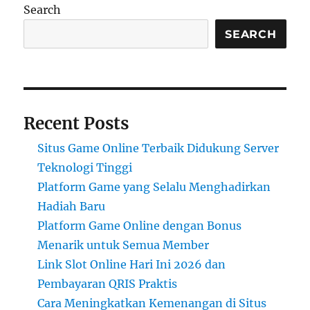
Search
SEARCH
Recent Posts
Situs Game Online Terbaik Didukung Server
Teknologi Tinggi
Platform Game yang Selalu Menghadirkan
Hadiah Baru
Platform Game Online dengan Bonus
Menarik untuk Semua Member
Link Slot Online Hari Ini 2026 dan
Pembayaran QRIS Praktis
Cara Meningkatkan Kemenangan di Situs