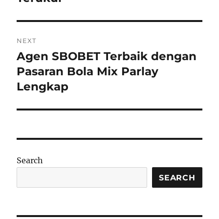
NEXT
Agen SBOBET Terbaik dengan
Next
post:
Pasaran Bola Mix Parlay
Lengkap
Search
SEARCH