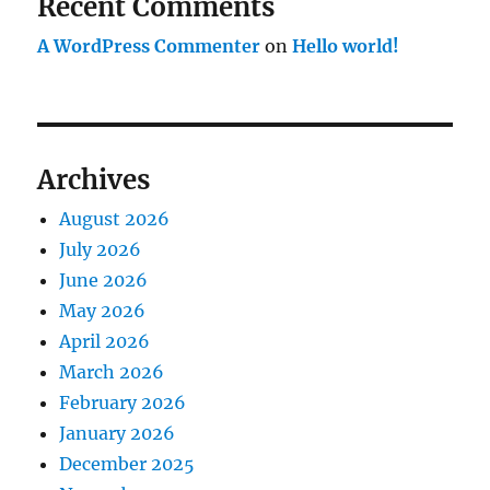
Recent Comments
A WordPress Commenter
on
Hello world!
Archives
August 2026
July 2026
June 2026
May 2026
April 2026
March 2026
February 2026
January 2026
December 2025