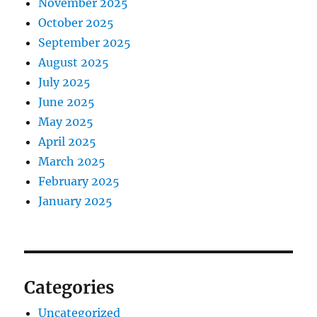
November 2025
October 2025
September 2025
August 2025
July 2025
June 2025
May 2025
April 2025
March 2025
February 2025
January 2025
Categories
Uncategorized