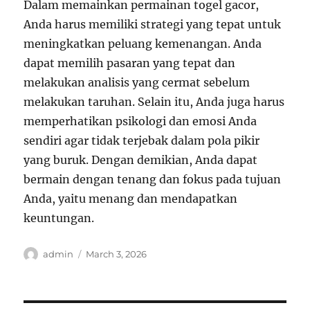
Dalam memainkan permainan togel gacor,
Anda harus memiliki strategi yang tepat untuk
meningkatkan peluang kemenangan. Anda
dapat memilih pasaran yang tepat dan
melakukan analisis yang cermat sebelum
melakukan taruhan. Selain itu, Anda juga harus
memperhatikan psikologi dan emosi Anda
sendiri agar tidak terjebak dalam pola pikir
yang buruk. Dengan demikian, Anda dapat
bermain dengan tenang dan fokus pada tujuan
Anda, yaitu menang dan mendapatkan
keuntungan.
Author
Posted
admin
March 3, 2026
on