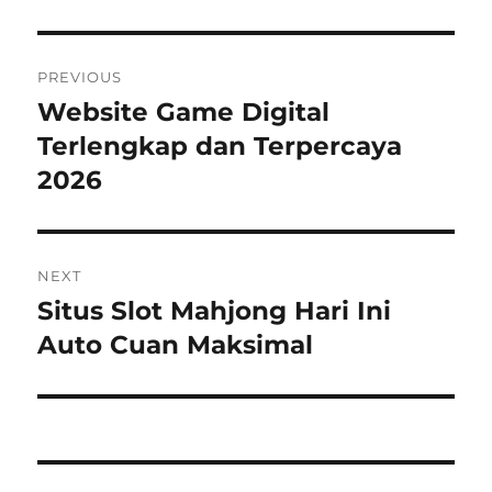
Post
PREVIOUS
navigation
Website Game Digital
Previous
post:
Terlengkap dan Terpercaya
2026
NEXT
Situs Slot Mahjong Hari Ini
Next
post:
Auto Cuan Maksimal