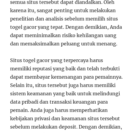
semua situs tersebut dapat diandalkan. Oleh
karena itu, sangat penting untuk melakukan
penelitian dan analisis sebelum memilih situs
togel gacor yang tepat. Dengan demikian, Anda
dapat meminimalkan risiko kehilangan uang
dan memaksimalkan peluang untuk menang.
Situs togel gacor yang terpercaya harus
memiliki reputasi yang baik dan telah terbukti
dapat membayar kemenangan para pemainnya.
Selain itu, situs tersebut juga harus memiliki
sistem keamanan yang baik untuk melindungi
data pribadi dan transaksi keuangan para
pemain. Anda juga harus memperhatikan
kebijakan privasi dan keamanan situs tersebut
sebelum melakukan deposit. Dengan demikian,