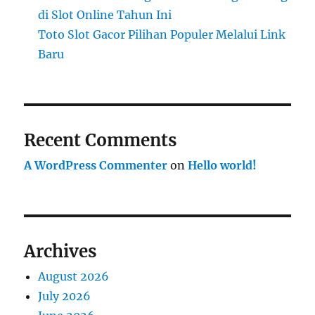
di Slot Online Tahun Ini
Toto Slot Gacor Pilihan Populer Melalui Link
Baru
Recent Comments
A WordPress Commenter
on
Hello world!
Archives
August 2026
July 2026