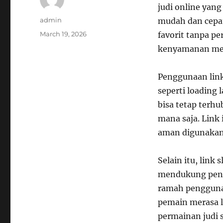
judi online yan
Author
admin
mudah dan cepat
Posted
March 19, 2026
favorit tanpa p
on
kenyamanan menj
Penggunaan link
seperti loading
bisa tetap terh
mana saja. Link 
aman digunakan
Selain itu, link
mendukung penga
ramah pengguna,
pemain merasa l
permainan judi s