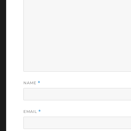
NAME
*
EMAIL
*