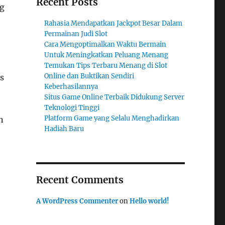
Recent Posts
ng
Rahasia Mendapatkan Jackpot Besar Dalam
Permainan Judi Slot
Cara Mengoptimalkan Waktu Bermain
Untuk Meningkatkan Peluang Menang
Temukan Tips Terbaru Menang di Slot
Online dan Buktikan Sendiri
s
Keberhasilannya
Situs Game Online Terbaik Didukung Server
Teknologi Tinggi
Platform Game yang Selalu Menghadirkan
n
Hadiah Baru
Recent Comments
A WordPress Commenter
on
Hello world!