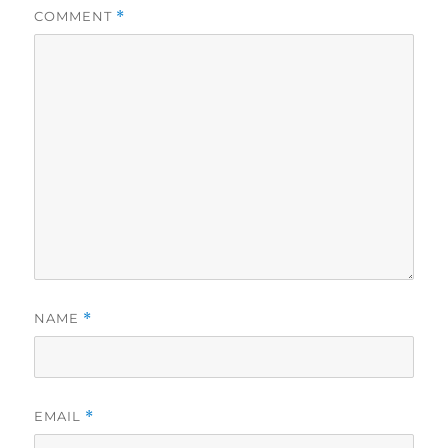
COMMENT
*
NAME
*
EMAIL
*