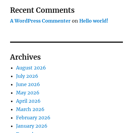
Recent Comments
A WordPress Commenter
on
Hello world!
Archives
August 2026
July 2026
June 2026
May 2026
April 2026
March 2026
February 2026
January 2026