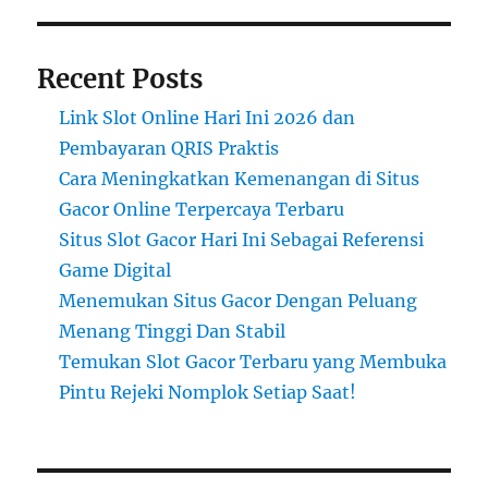
Recent Posts
Link Slot Online Hari Ini 2026 dan
Pembayaran QRIS Praktis
Cara Meningkatkan Kemenangan di Situs
Gacor Online Terpercaya Terbaru
Situs Slot Gacor Hari Ini Sebagai Referensi
Game Digital
Menemukan Situs Gacor Dengan Peluang
Menang Tinggi Dan Stabil
Temukan Slot Gacor Terbaru yang Membuka
Pintu Rejeki Nomplok Setiap Saat!