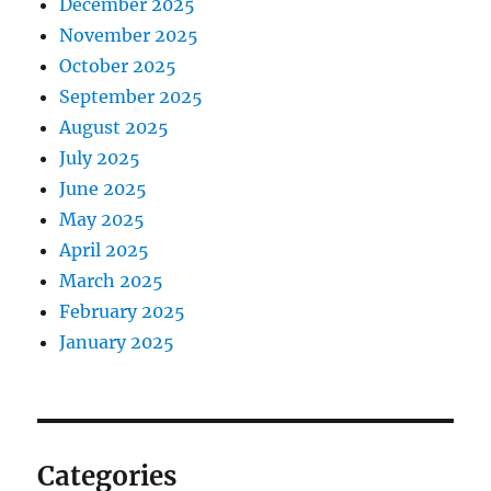
December 2025
November 2025
October 2025
September 2025
August 2025
July 2025
June 2025
May 2025
April 2025
March 2025
February 2025
January 2025
Categories