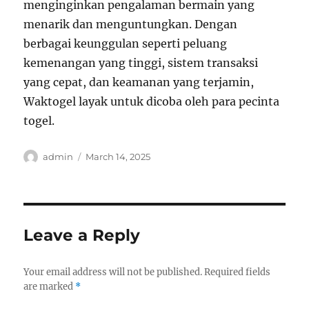
menginginkan pengalaman bermain yang
menarik dan menguntungkan. Dengan
berbagai keunggulan seperti peluang
kemenangan yang tinggi, sistem transaksi
yang cepat, dan keamanan yang terjamin,
Waktogel layak untuk dicoba oleh para pecinta
togel.
Author
Posted
admin
March 14, 2025
on
Leave a Reply
Your email address will not be published.
Required fields
are marked
*