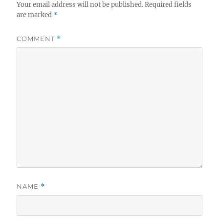
Your email address will not be published.
Required fields
are marked
*
COMMENT
*
NAME
*