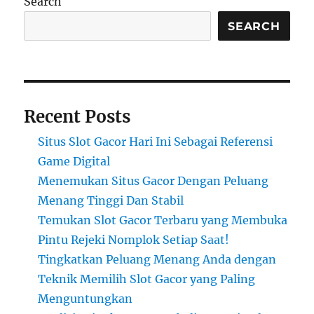
Search
SEARCH
Recent Posts
Situs Slot Gacor Hari Ini Sebagai Referensi
Game Digital
Menemukan Situs Gacor Dengan Peluang
Menang Tinggi Dan Stabil
Temukan Slot Gacor Terbaru yang Membuka
Pintu Rejeki Nomplok Setiap Saat!
Tingkatkan Peluang Menang Anda dengan
Teknik Memilih Slot Gacor yang Paling
Menguntungkan