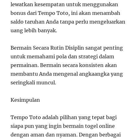
lewatkan kesempatan untuk menggunakan
bonus dari Tempo Toto, ini akan menambah
saldo taruhan Anda tanpa perlu mengeluarkan
uang lebih banyak.
Bermain Secara Rutin Disiplin sangat penting
untuk memahami pola dan strategi dalam
permainan. Bermain secara konsisten akan
membantu Anda mengenal angkaangka yang
seringkali muncul.
Kesimpulan
Tempo Toto adalah pilihan yang tepat bagi
siapa pun yang ingin bermain togel online
dengan aman dan nyaman. Dengan berbagai