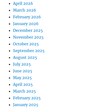
April 2026
March 2026
February 2026
January 2026
December 2025
November 2025
October 2025
September 2025
August 2025
July 2025
June 2025
May 2025
April 2025
March 2025
February 2025
January 2025