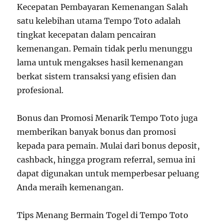
Kecepatan Pembayaran Kemenangan Salah
satu kelebihan utama Tempo Toto adalah
tingkat kecepatan dalam pencairan
kemenangan. Pemain tidak perlu menunggu
lama untuk mengakses hasil kemenangan
berkat sistem transaksi yang efisien dan
profesional.
Bonus dan Promosi Menarik Tempo Toto juga
memberikan banyak bonus dan promosi
kepada para pemain. Mulai dari bonus deposit,
cashback, hingga program referral, semua ini
dapat digunakan untuk memperbesar peluang
Anda meraih kemenangan.
Tips Menang Bermain Togel di Tempo Toto