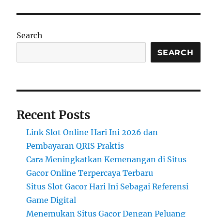
Search
SEARCH
Recent Posts
Link Slot Online Hari Ini 2026 dan
Pembayaran QRIS Praktis
Cara Meningkatkan Kemenangan di Situs
Gacor Online Terpercaya Terbaru
Situs Slot Gacor Hari Ini Sebagai Referensi
Game Digital
Menemukan Situs Gacor Dengan Peluang