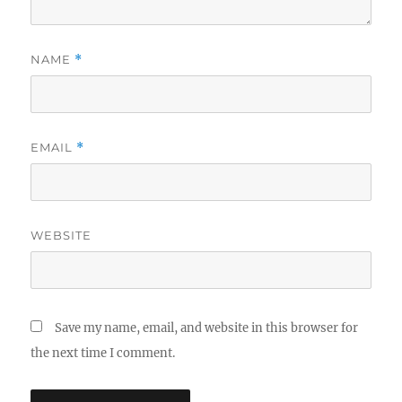
NAME
*
EMAIL
*
WEBSITE
Save my name, email, and website in this browser for
the next time I comment.