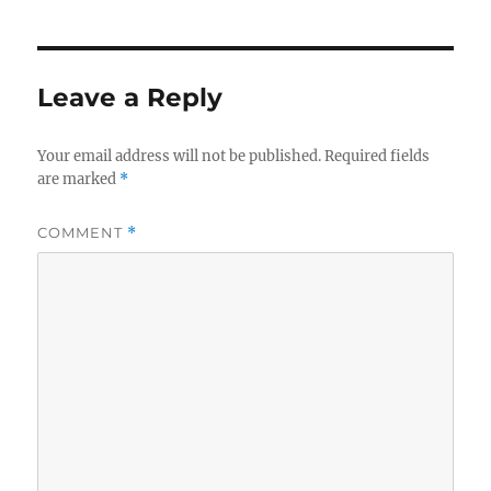
Leave a Reply
Your email address will not be published.
Required fields
are marked
*
COMMENT
*