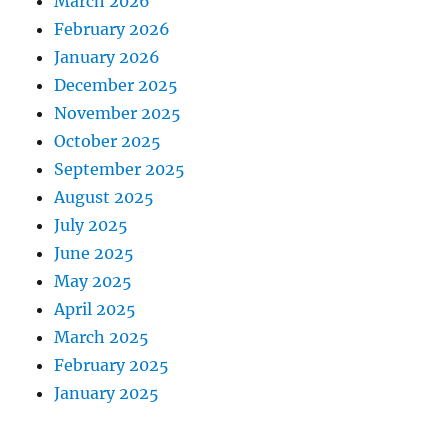
March 2026
February 2026
January 2026
December 2025
November 2025
October 2025
September 2025
August 2025
July 2025
June 2025
May 2025
April 2025
March 2025
February 2025
January 2025