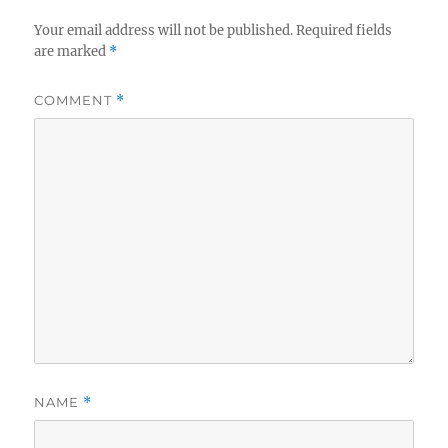
Your email address will not be published.
Required fields
are marked
*
COMMENT
*
NAME
*