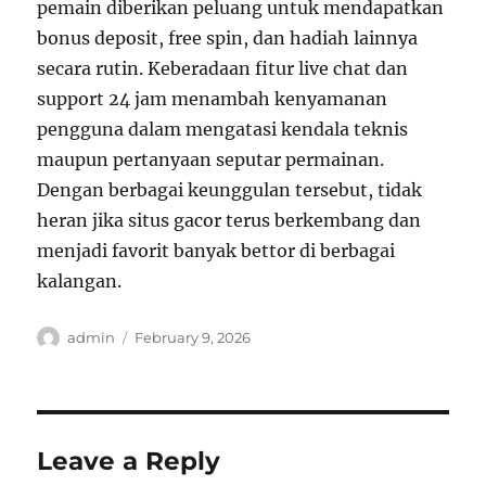
pemain diberikan peluang untuk mendapatkan
bonus deposit, free spin, dan hadiah lainnya
secara rutin. Keberadaan fitur live chat dan
support 24 jam menambah kenyamanan
pengguna dalam mengatasi kendala teknis
maupun pertanyaan seputar permainan.
Dengan berbagai keunggulan tersebut, tidak
heran jika situs gacor terus berkembang dan
menjadi favorit banyak bettor di berbagai
kalangan.
Author
Posted
admin
February 9, 2026
on
Leave a Reply