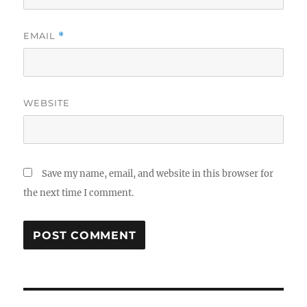
EMAIL
*
WEBSITE
Save my name, email, and website in this browser for
the next time I comment.
Post