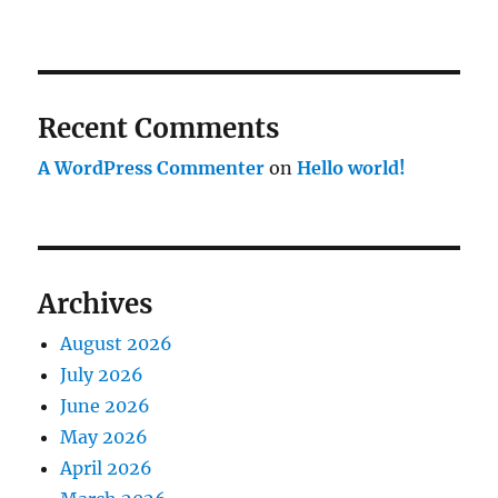
Recent Comments
A WordPress Commenter
on
Hello world!
Archives
August 2026
July 2026
June 2026
May 2026
April 2026