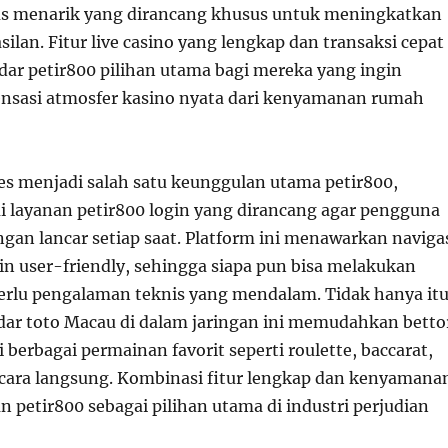
us menarik yang dirancang khusus untuk meningkatkan
ilan. Fitur live casino yang lengkap dan transaksi cepat
ar petir800 pilihan utama bagi mereka yang ingin
nsasi atmosfer kasino nyata dari kenyamanan rumah
 menjadi salah satu keunggulan utama petir800,
i layanan petir800 login yang dirancang agar pengguna
gan lancar setiap saat. Platform ini menawarkan naviga
ain user-friendly, sehingga siapa pun bisa melakukan
erlu pengalaman teknis yang mendalam. Tidak hanya itu
ar toto Macau di dalam jaringan ini memudahkan betto
berbagai permainan favorit seperti roulette, baccarat,
ecara langsung. Kombinasi fitur lengkap dan kenyamana
 petir800 sebagai pilihan utama di industri perjudian