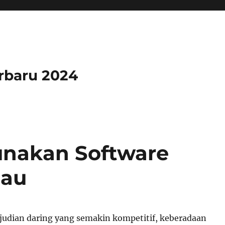
rbaru 2024
nakan Software
cau
judian daring yang semakin kompetitif, keberadaan