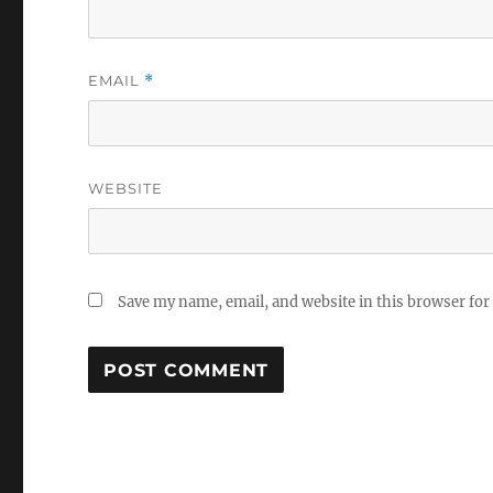
EMAIL
*
WEBSITE
Save my name, email, and website in this browser for