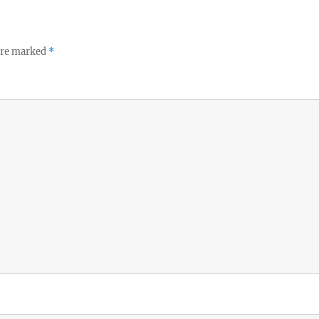
 are marked
*