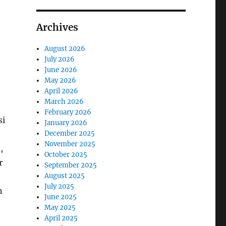
Archives
August 2026
July 2026
June 2026
May 2026
April 2026
March 2026
February 2026
si
January 2026
December 2025
November 2025
,
October 2025
r
September 2025
August 2025
July 2025
n
June 2025
May 2025
April 2025