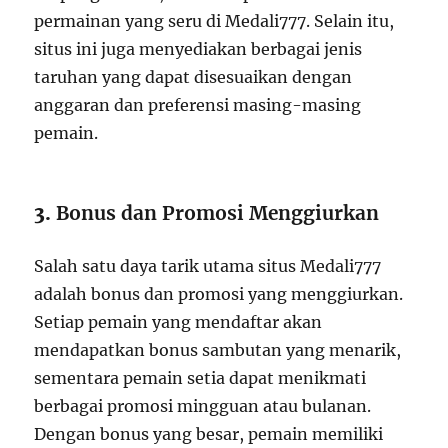
permainan yang seru di Medali777. Selain itu,
situs ini juga menyediakan berbagai jenis
taruhan yang dapat disesuaikan dengan
anggaran dan preferensi masing-masing
pemain.
3.
Bonus dan Promosi Menggiurkan
Salah satu daya tarik utama situs Medali777
adalah bonus dan promosi yang menggiurkan.
Setiap pemain yang mendaftar akan
mendapatkan bonus sambutan yang menarik,
sementara pemain setia dapat menikmati
berbagai promosi mingguan atau bulanan.
Dengan bonus yang besar, pemain memiliki