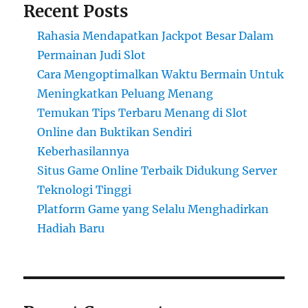
Recent Posts
Rahasia Mendapatkan Jackpot Besar Dalam
Permainan Judi Slot
Cara Mengoptimalkan Waktu Bermain Untuk
Meningkatkan Peluang Menang
Temukan Tips Terbaru Menang di Slot
Online dan Buktikan Sendiri
Keberhasilannya
Situs Game Online Terbaik Didukung Server
Teknologi Tinggi
Platform Game yang Selalu Menghadirkan
Hadiah Baru