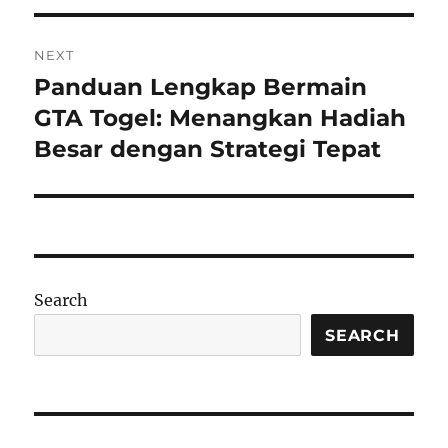
NEXT
Panduan Lengkap Bermain
Next
post:
GTA Togel: Menangkan Hadiah
Besar dengan Strategi Tepat
Search
SEARCH