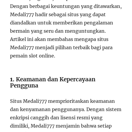
Dengan berbagai keuntungan yang ditawarkan,
Medali777 hadir sebagai situs yang dapat
diandalkan untuk memberikan pengalaman
bermain yang seru dan menguntungkan.
Artikel ini akan membahas mengapa situs
Medali777 menjadi pilihan terbaik bagi para
pemain slot online.
1.
Keamanan dan Kepercayaan
Pengguna
Situs Medali777 memprioritaskan keamanan
dan kenyamanan penggunanya. Dengan sistem
enkripsi canggih dan lisensi resmi yang
dimiliki, Medali777 menjamin bahwa setiap