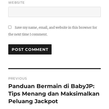
WEBSITE
Save my name, email, and website in this browser for
the next time I comment.
Post
PREVIOUS
navigation
Panduan Bermain di BabyJP:
Previous
post:
Tips Menang dan Maksimalkan
Peluang Jackpot