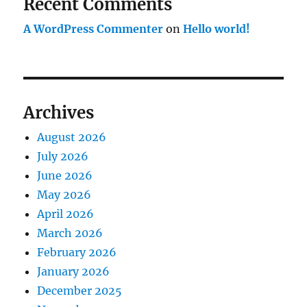
Recent Comments
A WordPress Commenter
on
Hello world!
Archives
August 2026
July 2026
June 2026
May 2026
April 2026
March 2026
February 2026
January 2026
December 2025