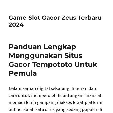
Game Slot Gacor Zeus Terbaru
2024
Panduan Lengkap
Menggunakan Situs
Gacor Tempototo Untuk
Pemula
Dalam zaman digital sekarang, hiburan dan
cara untuk memperoleh keuntungan finansial
menjadi lebih gampang diakses lewat platform
online. Salah satu situs yang sedang populer di