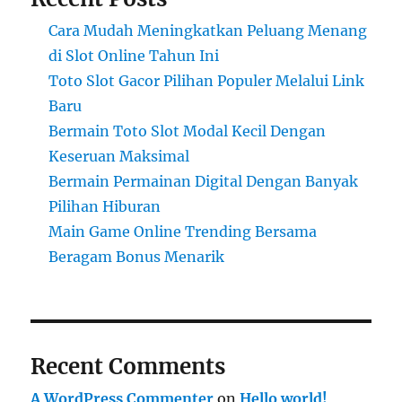
Cara Mudah Meningkatkan Peluang Menang
di Slot Online Tahun Ini
Toto Slot Gacor Pilihan Populer Melalui Link
Baru
Bermain Toto Slot Modal Kecil Dengan
Keseruan Maksimal
Bermain Permainan Digital Dengan Banyak
Pilihan Hiburan
Main Game Online Trending Bersama
Beragam Bonus Menarik
Recent Comments
A WordPress Commenter
on
Hello world!