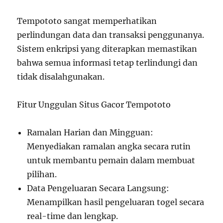
Tempototo sangat memperhatikan
perlindungan data dan transaksi penggunanya.
Sistem enkripsi yang diterapkan memastikan
bahwa semua informasi tetap terlindungi dan
tidak disalahgunakan.
Fitur Unggulan Situs Gacor Tempototo
Ramalan Harian dan Mingguan:
Menyediakan ramalan angka secara rutin
untuk membantu pemain dalam membuat
pilihan.
Data Pengeluaran Secara Langsung:
Menampilkan hasil pengeluaran togel secara
real-time dan lengkap.