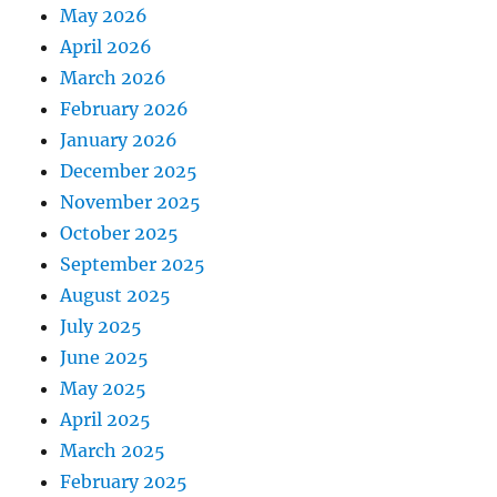
May 2026
April 2026
March 2026
February 2026
January 2026
December 2025
November 2025
October 2025
September 2025
August 2025
July 2025
June 2025
May 2025
April 2025
March 2025
February 2025