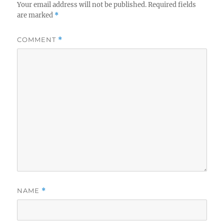
Your email address will not be published.
Required fields
are marked
*
COMMENT
*
NAME
*