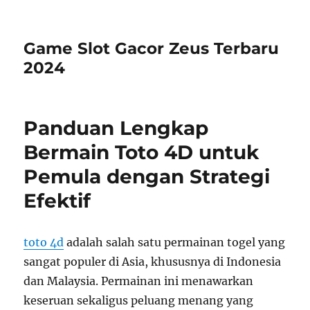
Game Slot Gacor Zeus Terbaru
2024
Panduan Lengkap
Bermain Toto 4D untuk
Pemula dengan Strategi
Efektif
toto 4d
adalah salah satu permainan togel yang
sangat populer di Asia, khususnya di Indonesia
dan Malaysia. Permainan ini menawarkan
keseruan sekaligus peluang menang yang