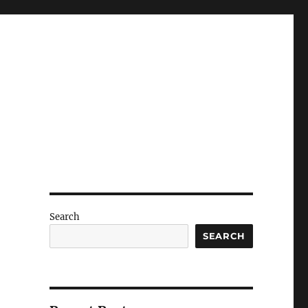
Search
SEARCH