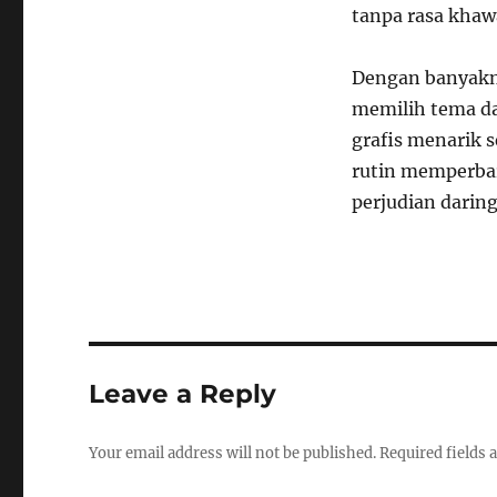
tanpa rasa khaw
Dengan banyakny
memilih tema dan
grafis menarik s
rutin memperbar
perjudian daring 
Leave a Reply
Your email address will not be published.
Required fields