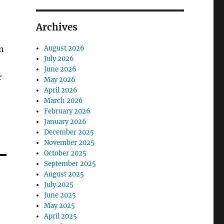
Archives
n
August 2026
July 2026
June 2026
r
May 2026
April 2026
March 2026
February 2026
January 2026
December 2025
November 2025
October 2025
September 2025
August 2025
July 2025
June 2025
May 2025
April 2025