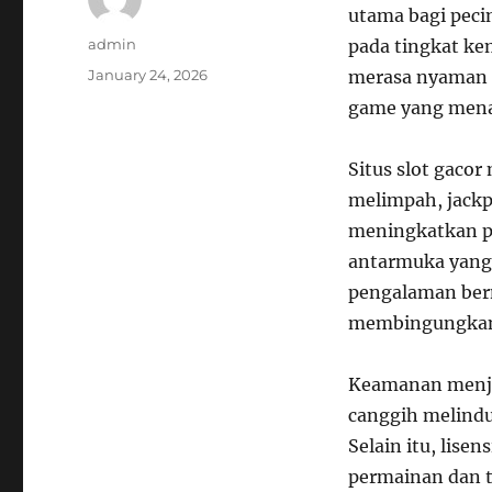
utama bagi pecin
Author
admin
pada tingkat k
Posted
January 24, 2026
merasa nyaman k
on
game yang menar
Situs slot gaco
melimpah, jackp
meningkatkan p
antarmuka yang
pengalaman ber
membingungka
Keamanan menjad
canggih melindu
Selain itu, lise
permainan dan t