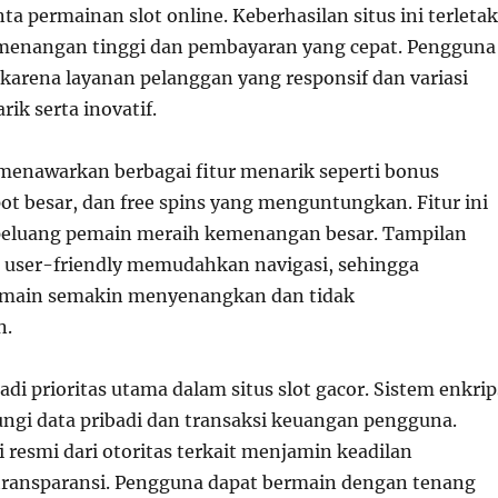
ta permainan slot online. Keberhasilan situs ini terletak
emenangan tinggi dan pembayaran yang cepat. Pengguna
arena layanan pelanggan yang responsif dan variasi
ik serta inovatif.
r menawarkan berbagai fitur menarik seperti bonus
ot besar, dan free spins yang menguntungkan. Fitur ini
eluang pemain meraih kemenangan besar. Tampilan
 user-friendly memudahkan navigasi, sehingga
main semakin menyenangkan dan tidak
n.
i prioritas utama dalam situs slot gacor. Sistem enkrip
ngi data pribadi dan transaksi keuangan pengguna.
nsi resmi dari otoritas terkait menjamin keadilan
ransparansi. Pengguna dapat bermain dengan tenang