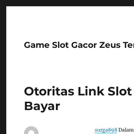
Game Slot Gacor Zeus Te
Otoritas Link Slo
Bayar
surga898
Dalam 