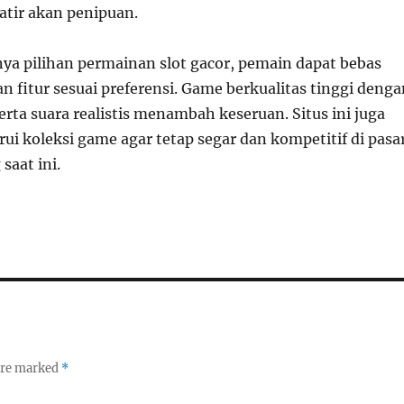
atir akan penipuan.
a pilihan permainan slot gacor, pemain dapat bebas
 fitur sesuai preferensi. Game berkualitas tinggi denga
erta suara realistis menambah keseruan. Situs ini juga
ui koleksi game agar tetap segar dan kompetitif di pasa
saat ini.
 are marked
*