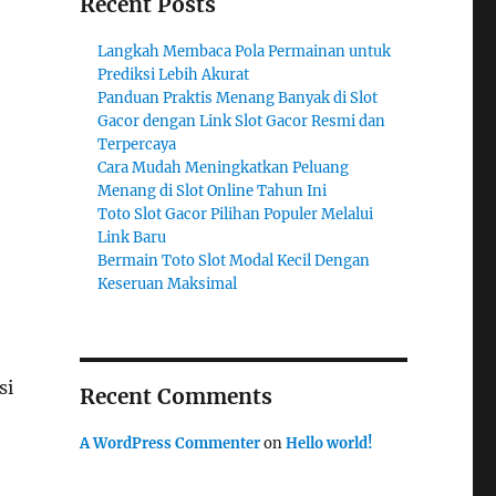
Recent Posts
Langkah Membaca Pola Permainan untuk
Prediksi Lebih Akurat
Panduan Praktis Menang Banyak di Slot
Gacor dengan Link Slot Gacor Resmi dan
Terpercaya
Cara Mudah Meningkatkan Peluang
Menang di Slot Online Tahun Ini
Toto Slot Gacor Pilihan Populer Melalui
Link Baru
Bermain Toto Slot Modal Kecil Dengan
Keseruan Maksimal
si
Recent Comments
A WordPress Commenter
on
Hello world!