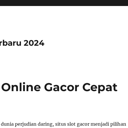
rbaru 2024
t Online Gacor Cepat
dunia perjudian daring, situs slot gacor menjadi pilihan