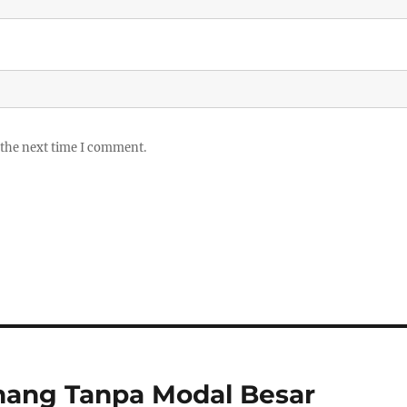
 the next time I comment.
enang Tanpa Modal Besar