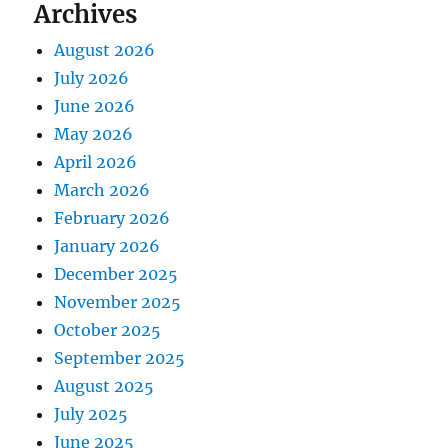
Archives
August 2026
July 2026
June 2026
May 2026
April 2026
March 2026
February 2026
January 2026
December 2025
November 2025
October 2025
September 2025
August 2025
July 2025
June 2025