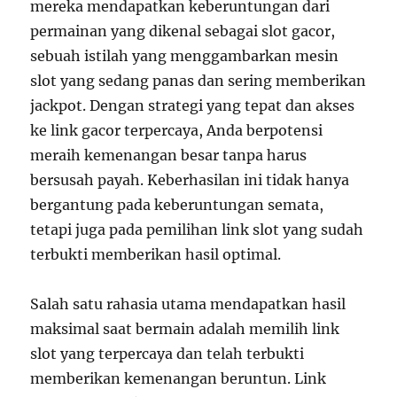
mereka mendapatkan keberuntungan dari
permainan yang dikenal sebagai slot gacor,
sebuah istilah yang menggambarkan mesin
slot yang sedang panas dan sering memberikan
jackpot. Dengan strategi yang tepat dan akses
ke link gacor terpercaya, Anda berpotensi
meraih kemenangan besar tanpa harus
bersusah payah. Keberhasilan ini tidak hanya
bergantung pada keberuntungan semata,
tetapi juga pada pemilihan link slot yang sudah
terbukti memberikan hasil optimal.
Salah satu rahasia utama mendapatkan hasil
maksimal saat bermain adalah memilih link
slot yang terpercaya dan telah terbukti
memberikan kemenangan beruntun. Link