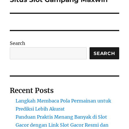
Search
SEARCH
Recent Posts
Langkah Membaca Pola Permainan untuk
Prediksi Lebih Akurat
Panduan Praktis Menang Banyak di Slot
Gacor dengan Link Slot Gacor Resmi dan