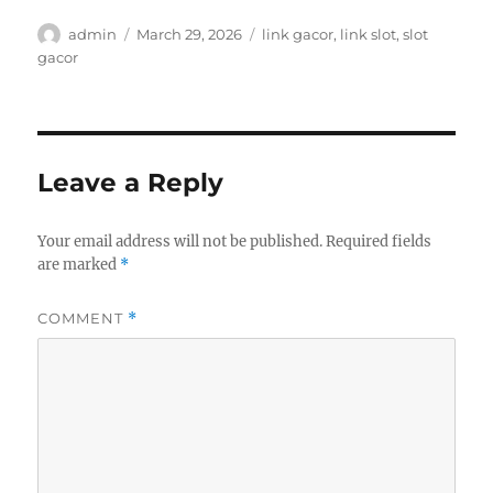
Author
Posted
Tags
admin
March 29, 2026
link gacor
,
link slot
,
slot
on
gacor
Leave a Reply
Your email address will not be published.
Required fields
are marked
*
COMMENT
*