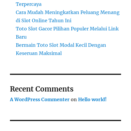
Terpercaya
Cara Mudah Meningkatkan Peluang Menang
di Slot Online Tahun Ini
Toto Slot Gacor Pilihan Populer Melalui Link
Baru
Bermain Toto Slot Modal Kecil Dengan
Keseruan Maksimal
Recent Comments
A WordPress Commenter
on
Hello world!