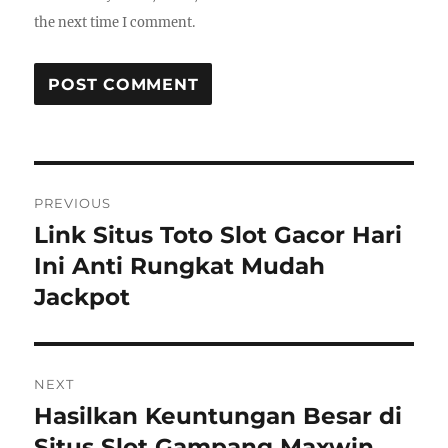
the next time I comment.
Post
PREVIOUS
navigation
Link Situs Toto Slot Gacor Hari
Previous
post:
Ini Anti Rungkat Mudah
Jackpot
NEXT
Hasilkan Keuntungan Besar di
Next
post:
Situs Slot Gampang Maxwin