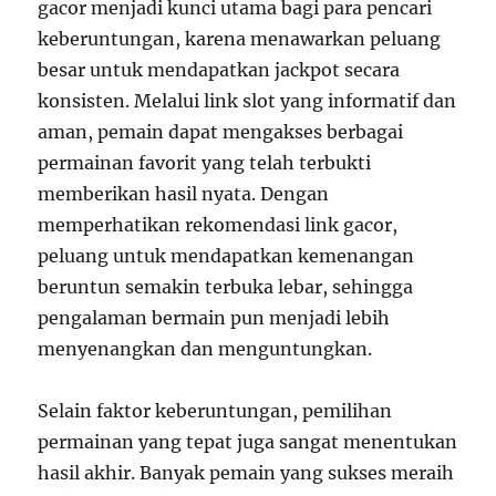
gacor menjadi kunci utama bagi para pencari
keberuntungan, karena menawarkan peluang
besar untuk mendapatkan jackpot secara
konsisten. Melalui link slot yang informatif dan
aman, pemain dapat mengakses berbagai
permainan favorit yang telah terbukti
memberikan hasil nyata. Dengan
memperhatikan rekomendasi link gacor,
peluang untuk mendapatkan kemenangan
beruntun semakin terbuka lebar, sehingga
pengalaman bermain pun menjadi lebih
menyenangkan dan menguntungkan.
Selain faktor keberuntungan, pemilihan
permainan yang tepat juga sangat menentukan
hasil akhir. Banyak pemain yang sukses meraih