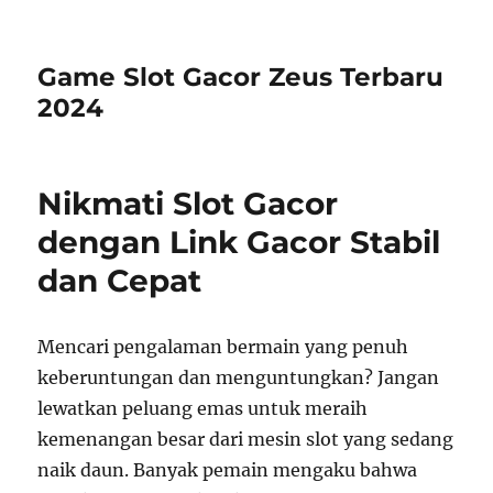
Game Slot Gacor Zeus Terbaru
2024
Nikmati Slot Gacor
dengan Link Gacor Stabil
dan Cepat
Mencari pengalaman bermain yang penuh
keberuntungan dan menguntungkan? Jangan
lewatkan peluang emas untuk meraih
kemenangan besar dari mesin slot yang sedang
naik daun. Banyak pemain mengaku bahwa