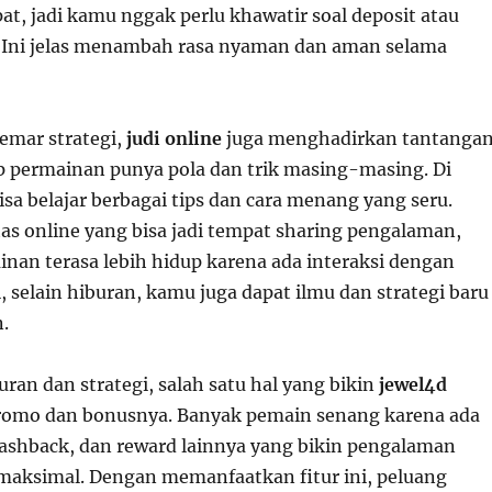
at, jadi kamu nggak perlu khawatir soal deposit atau
 Ini jelas menambah rasa nyaman dan aman selama
emar strategi,
judi online
juga menghadirkan tantanga
iap permainan punya pola dan trik masing-masing. Di
isa belajar berbagai tips dan cara menang yang seru.
s online yang bisa jadi tempat sharing pengalaman,
an terasa lebih hidup karena ada interaksi dengan
i, selain hiburan, kamu juga dapat ilmu dan strategi baru
n.
uran dan strategi, salah satu hal yang bikin
jewel4d
promo dan bonusnya. Banyak pemain senang karena ada
cashback, dan reward lainnya yang bikin pengalaman
aksimal. Dengan memanfaatkan fitur ini, peluang