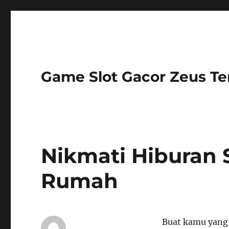
Game Slot Gacor Zeus Te
Nikmati Hiburan 
Rumah
Buat kamu yang 