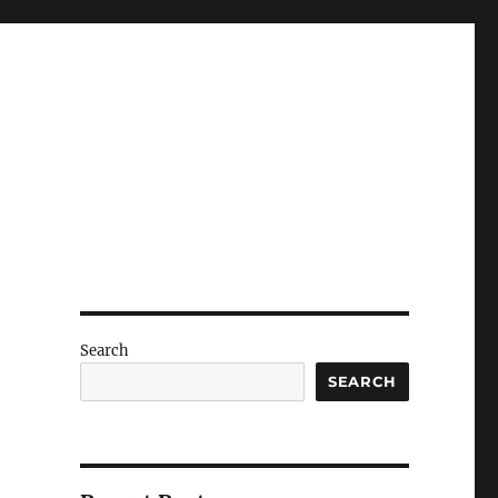
Search
SEARCH