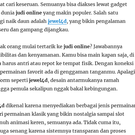
at cari keseruan. Semuanya bisa diakses lewat gadget
 dunia
judi online
yang makin populer. Salah satu
agi naik daun adalah
jewel4d
, yang bikin pengalaman
seru dan gampang dijangkau.
ak orang mulai tertarik ke
judi online
? Jawabannya
sibilitas dan kenyamanan. Kamu bisa main kapan saja, di
 harus antri atau repot ke tempat fisik. Dengan koneksi
 permainan favorit ada di genggaman tanganmu. Apalagi
form seperti
jewel4d
, desain antarmukanya ramah
gga pemula sekalipun nggak bakal kebingungan.
4d
dikenal karena menyediakan berbagai jenis permaina
ari permainan klasik yang bikin nostalgia sampai slot
uh animasi keren, semuanya ada. Tidak cuma itu,
uga senang karena sistemnya transparan dan proses