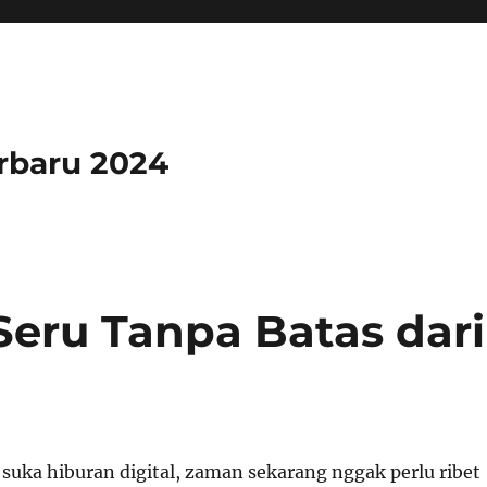
rbaru 2024
Seru Tanpa Batas dari
suka hiburan digital, zaman sekarang nggak perlu ribet