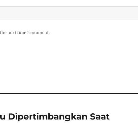
 the next time I comment.
lu Dipertimbangkan Saat