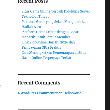
Recent Posts
Situs Game Online Terbaik Didukung Server
Teknologi Tinggi
Platform Game yang Selalu Menghadirkan
Hadiah Baru
Platform Game Online dengan Bonus
Menarik untuk Semua Member
Link Slot Online Hari Ini 2026 dan
Pembayaran QRIS Praktis
Cara Meningkatkan Kemenangan di Situs
Gacor Online Terpercaya Terbaru
Recent Comments
n
A WordPress Commenter
on
Hello world!