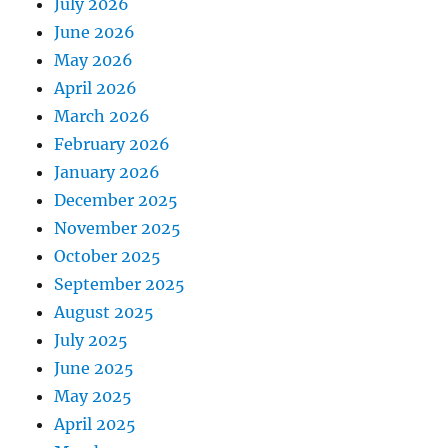
July 2026
June 2026
May 2026
April 2026
March 2026
February 2026
January 2026
December 2025
November 2025
October 2025
September 2025
August 2025
July 2025
June 2025
May 2025
April 2025