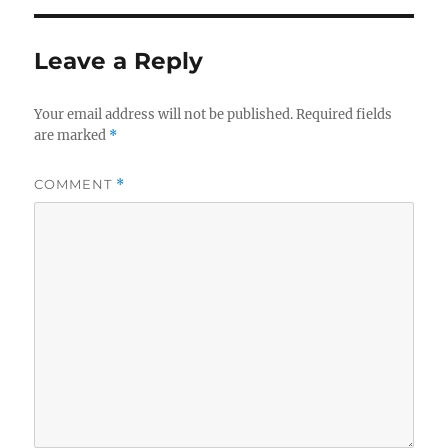
Leave a Reply
Your email address will not be published.
Required fields
are marked
*
COMMENT
*