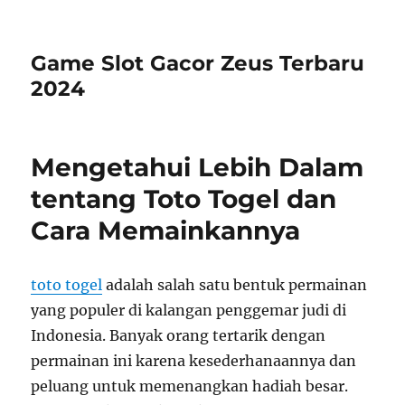
Game Slot Gacor Zeus Terbaru
2024
Mengetahui Lebih Dalam
tentang Toto Togel dan
Cara Memainkannya
toto togel
adalah salah satu bentuk permainan
yang populer di kalangan penggemar judi di
Indonesia. Banyak orang tertarik dengan
permainan ini karena kesederhanaannya dan
peluang untuk memenangkan hadiah besar.