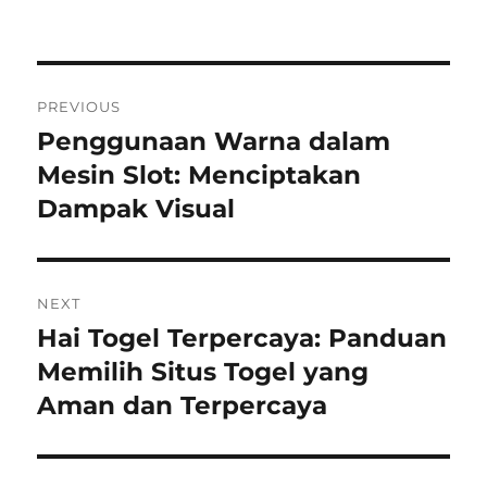
Post
PREVIOUS
navigation
Penggunaan Warna dalam
Previous
post:
Mesin Slot: Menciptakan
Dampak Visual
NEXT
Hai Togel Terpercaya: Panduan
Next
post:
Memilih Situs Togel yang
Aman dan Terpercaya