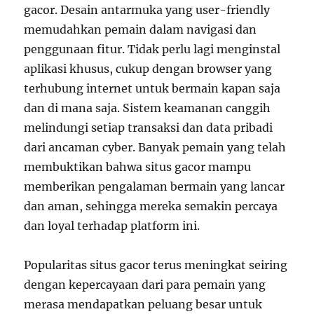
gacor. Desain antarmuka yang user-friendly
memudahkan pemain dalam navigasi dan
penggunaan fitur. Tidak perlu lagi menginstal
aplikasi khusus, cukup dengan browser yang
terhubung internet untuk bermain kapan saja
dan di mana saja. Sistem keamanan canggih
melindungi setiap transaksi dan data pribadi
dari ancaman cyber. Banyak pemain yang telah
membuktikan bahwa situs gacor mampu
memberikan pengalaman bermain yang lancar
dan aman, sehingga mereka semakin percaya
dan loyal terhadap platform ini.
Popularitas situs gacor terus meningkat seiring
dengan kepercayaan dari para pemain yang
merasa mendapatkan peluang besar untuk