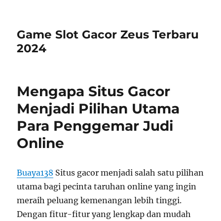
Game Slot Gacor Zeus Terbaru
2024
Mengapa Situs Gacor
Menjadi Pilihan Utama
Para Penggemar Judi
Online
Buaya138
Situs gacor menjadi salah satu pilihan
utama bagi pecinta taruhan online yang ingin
meraih peluang kemenangan lebih tinggi.
Dengan fitur-fitur yang lengkap dan mudah