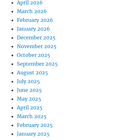
April 2026
March 2026
February 2026
January 2026
December 2025
November 2025
October 2025
September 2025
August 2025
July 2025
June 2025
May 2025
April 2025
March 2025
February 2025
January 2025