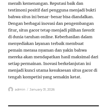
meraih kemenangan. Reputasi baik dan
testimoni positif dari pengguna menjadi bukti
bahwa situs ini benar-benar bisa diandalkan.
Dengan berbagai inovasi dan pengembangan
fitur, situs gacor tetap menjadi pilihan favorit
di dunia taruhan online. Keberhasilan dalam
menyediakan layanan terbaik membuat
pemain merasa nyaman dan yakin bahwa
mereka akan mendapatkan hasil maksimal dari
setiap permainan. Inovasi berkelanjutan ini
menjadi kunci utama kesuksesan situs gacor di
tengah kompetisi yang semakin ketat.
Author
Posted
admin
January 31, 2026
on